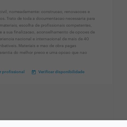
 civil, nomeadamente: construcao, renovacoes e
os. Trato de toda a documentacao necessaria para
 materiais, escolha de profissionais competentes,
te a sua finalizacao, aconselhamento de opcoes de
periencia nacional e internacional de mais de 40
mbativeis. Materiais e mao de obra pagas
 garantia do melhor preco e uma opcao que nao
 profissional
Verificar disponibilidade