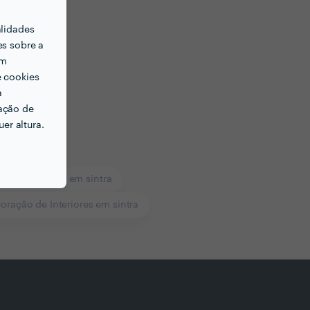
alidades
es sobre a
em
e cookies
a
ação de
er altura.
anças Baratas em sintra
oração de Interiores em sintra