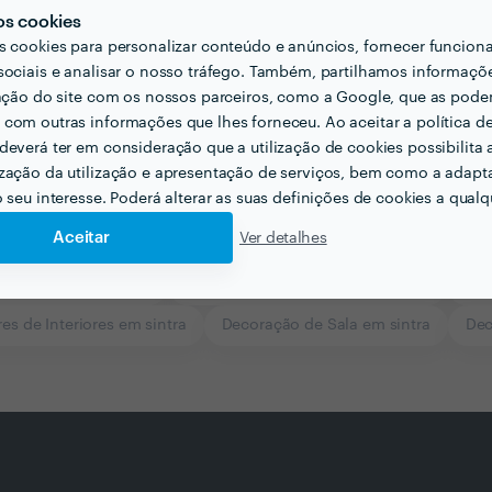
os cookies
s cookies para personalizar conteúdo e anúncios, fornecer funcion
sociais e analisar o nosso tráfego. Também, partilhamos informaçõ
zação do site com os nossos parceiros, como a Google, que as pod
com outras informações que lhes forneceu. Ao aceitar a política d
deverá ter em consideração que a utilização de cookies possibilita 
zação da utilização e apresentação de serviços, bem como a adapt
o seu interesse. Poderá alterar as suas definições de cookies a qualqu
Aceitar
Ver detalhes
 Interiores em sintra
Empresas de Mudanças em sintra
Mud
es de Interiores em sintra
Decoração de Sala em sintra
Dec