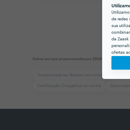
Utilizam
Utilizamo
de redes 
sua utili
combinar 
da Zaask 
personali
ofertas a
Outros serviços proporcionados por
EDUARDO Abreu
Transportadoras Baratas em sintra
Design de
Certificação Energética em sintra
Decorador