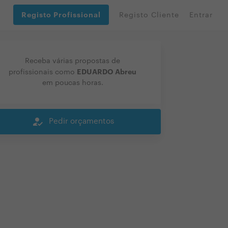
Registo Profissional
Registo Cliente
Entrar
Receba várias propostas de
EDUARDO Abreu
profissionais como
em poucas horas.
how_to_reg
Pedir orçamentos