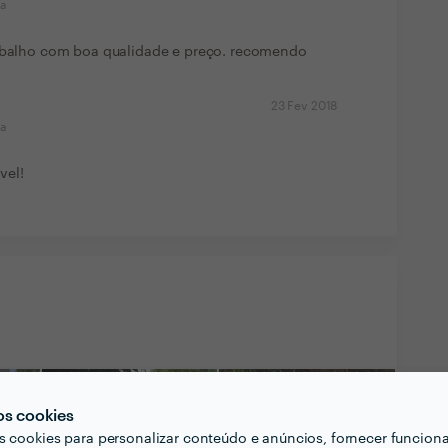
ma
rabalho com boa qualidade e preço. recomendo
23 Fev 2018
ma
vel!
os cookies
s cookies para personalizar conteúdo e anúncios, fornecer funcion