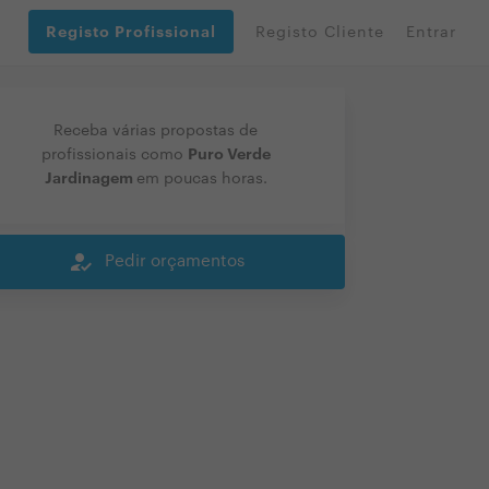
Registo Profissional
Registo Cliente
Entrar
Receba várias propostas de
Puro Verde
profissionais como
Jardinagem
em poucas horas.
how_to_reg
Pedir orçamentos