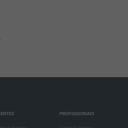
m
IENTES
PROFISSIONAIS
mo funciona
Como funciona