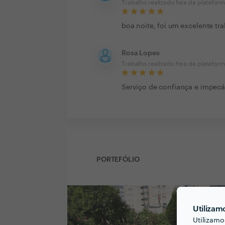
Trabalho realizado fora da platafor
boa noite, foi um excelente t
Rosa Lopes
Trabalho realizado fora da platafor
Serviço de confiança e impecá
PORTEFÓLIO
Utilizam
Utilizamo