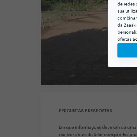
de redes 
sua utili
combinar 
da Zaask 
personali
ofertas a
PERGUNTAS E RESPOSTAS
Em que informações deve um ou uma c
realizar antes de falar com profission