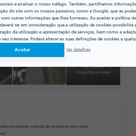
sociais e analisar o nosso tráfego. Também, partilhamos informaçõ
zação do site com os nossos parceiros, como a Google, que as pod
com outras informações que lhes forneceu. Ao aceitar a política d
deverá ter em consideração que a utilização de cookies possibilita 
zação da utilização e apresentação de serviços, bem como a adapt
o seu interesse. Poderá alterar as suas definições de cookies a qualqu
Aceitar
Ver detalhes
Ver todas as
fotografias e vídeos
liente pensar acerca do projecto que quer
ais?