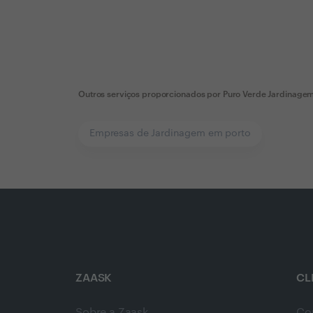
Outros serviços proporcionados por
Puro Verde Jardinage
Empresas de Jardinagem em porto
ZAASK
CL
Sobre a Zaask
Co