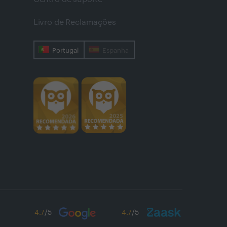
Livro de Reclamações
Portugal
Espanha
4.7
/5
4.7
/5