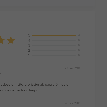
3
5
0
4
0
3
0
2
0
1
23 Fev 2018
ma
adoso e muito profissional, para além de o
do de deixar tudo limpo.
23 Fev 2018