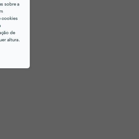
es sobre a
em
e cookies
a
ação de
er altura.