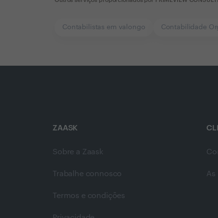
Contabilistas em valongo
Contabilidade O
ZAASK
CL
Sobre a Zaask
Co
Trabalhe connosco
As 
Termos e condições
Privacidade