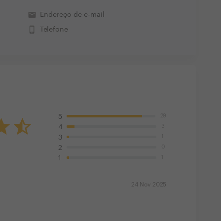
email
Endereço de e-mail
phone_iphone
Telefone
29
5
3
4
1
3
0
2
1
1
24 Nov 2025