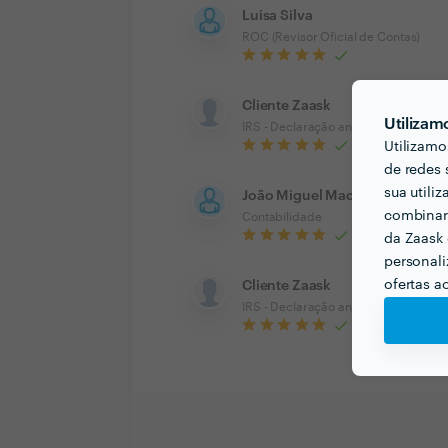
Luisa Silva
ROC (Revisor Oficial de Contas)
Cliente Zaask
Utilizam
IRS - Declaração anual
Utilizamo
de redes 
sua utili
João Miguel Machado
combinar 
Contabilidade
da Zaask 
personali
ofertas a
Cliente Zaask
IRS - Declaração anual