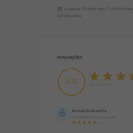
perm_contact_calendar
Licença: Ordem dos Contabilistas
Certificados
AVALIAÇÕES
4.74
34
reviews
Armando Brenlha
Contabilidade Organizada