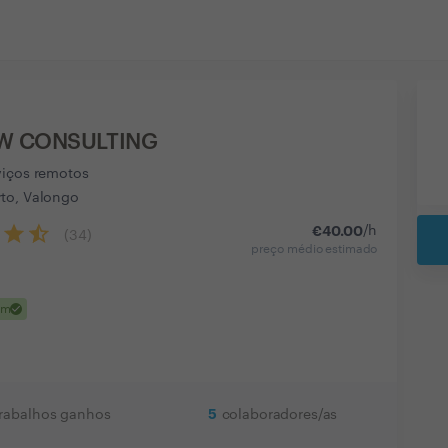
W CONSULTING
viços remotos
to, Valongo
€
40.00
/h
(
34
)
preço médio estimado
check
em
5
trabalhos ganhos
colaboradores/as