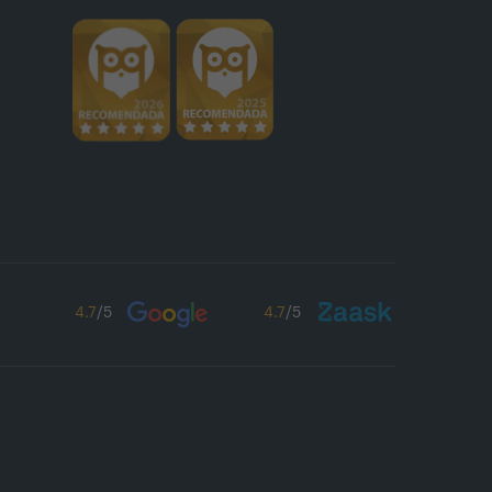
4.7
/5
4.7
/5