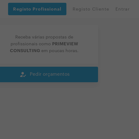
Registo Profissional
Registo Cliente
Entrar
Receba várias propostas de
PRIMEVIEW
profissionais como
CONSULTING
em poucas horas.
how_to_reg
Pedir orçamentos