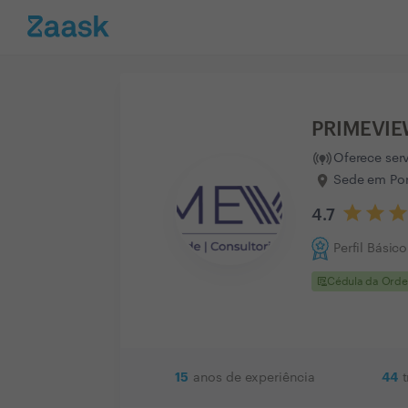
PRIMEVIE
Oferece ser
Sede em Por
4.7
Perfil Básico
clinical_notes
Cédula da Ord
15
44
anos de experiência