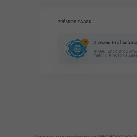
PRÉMIOS ZAASK
2 vezes Profission
x
2
🔥 Uau! Encontrou um/a 
maior distinção da Zaa
Outros serviços proporcionados por
PRIMEVIEW CONSULT