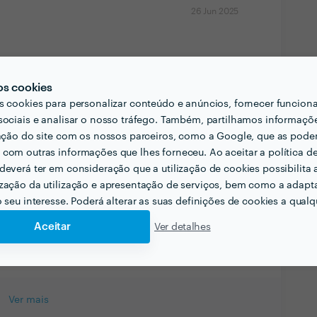
26 Jun 2025
8 Nov 2024
os cookies
s cookies para personalizar conteúdo e anúncios, fornecer funcion
sociais e analisar o nosso tráfego. Também, partilhamos informaçõ
zação do site com os nossos parceiros, como a Google, que as pod
1 Set 2024
com outras informações que lhes forneceu. Ao aceitar a política d
deverá ter em consideração que a utilização de cookies possibilita 
zação da utilização e apresentação de serviços, bem como a adapt
o seu interesse. Poderá alterar as suas definições de cookies a qualqu
13 Ago 2024
Aceitar
Ver detalhes
Ver mais