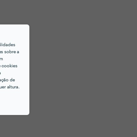
alidades
es sobre a
em
e cookies
a
ação de
er altura.