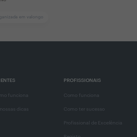
rganizada em valongo
IENTES
PROFISSIONAIS
mo funciona
Como funciona
nossas dicas
Como ter sucesso
Profissional de Excelência
Registo