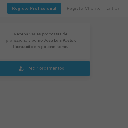
Registo Profissional
Registo Cliente
Entrar
Receba várias propostas de
Jose Luis Pastor,
profissionais como
Ilustração
em poucas horas.
how_to_reg
Pedir orçamentos