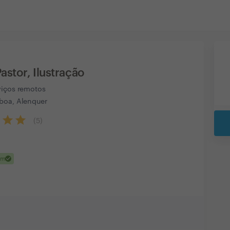
Pastor, Ilustração
viços remotos
boa, Alenquer
(
5
)
check
em