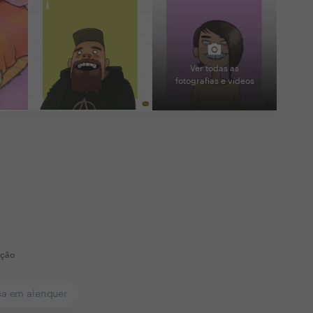
Ver todas as
fotografias e vídeos
ação
ca em alenquer