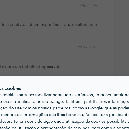
9 Ago 2014
nte e criativo. Foi um experiência que resultou num
23 Mai 2014
el e com um trabalho impecável.
14 Mar 2014
os cookies
s cookies para personalizar conteúdo e anúncios, fornecer funcion
sociais e analisar o nosso tráfego. Também, partilhamos informaçõ
 acessível. Incorporou todos os comentários que
zação do site com os nossos parceiros, como a Google, que as pod
vamente o trabalho.
com outras informações que lhes forneceu. Ao aceitar a política d
deverá ter em consideração que a utilização de cookies possibilita 
25 Mai 2013
zação da utilização e apresentação de serviços, bem como a adapt