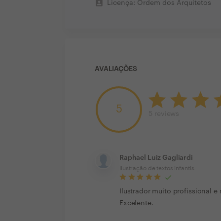
perm_contact_calendar
Licença: Ordem dos Arquitetos
AVALIAÇÕES
5
5
reviews
Raphael Luiz Gagliardi
Ilustração de textos infantis
Ilustrador muito profissional e 
Excelente.