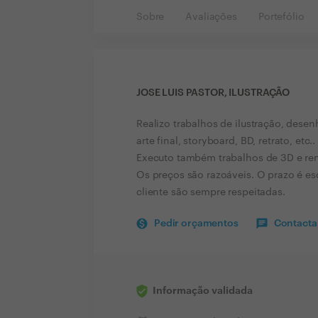
Sobre
Avaliações
Portefólio
JOSE LUIS PASTOR, ILUSTRAÇÃO
Realizo trabalhos de ilustração, desenh
arte final, storyboard, BD, retrato, etc..
Executo também trabalhos de 3D e ren
Os preços são razoáveis. O prazo é e
cliente são sempre respeitadas.
Pedir orçamentos
Contactar
Informação validada