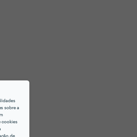
alidades
es sobre a
em
e cookies
a
ação de