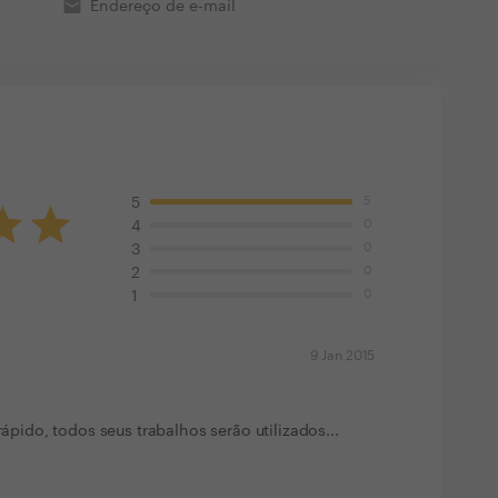
email
Endereço de e-mail
5
5
0
4
0
3
0
2
0
1
9 Jan 2015
rápido, todos seus trabalhos serão utilizados...