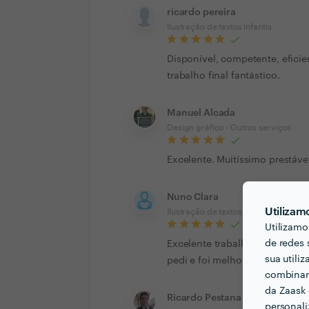
ricardo pereira
Ilustração de textos infantis
Disponível, competente, eficie
trabalho final fantástico.
Manuel Alcada
Design gráfico - Outros serviços
Excelente. Muitíssimo prestáv
Nuno Clara
Utilizam
Ilustração de textos infantis
Utilizamo
de redes 
Excelente trabalho. Orçamento
sua utili
pedi e foi melhorando sucessi
combinar 
da Zaask 
Ricardo Pestana
personali