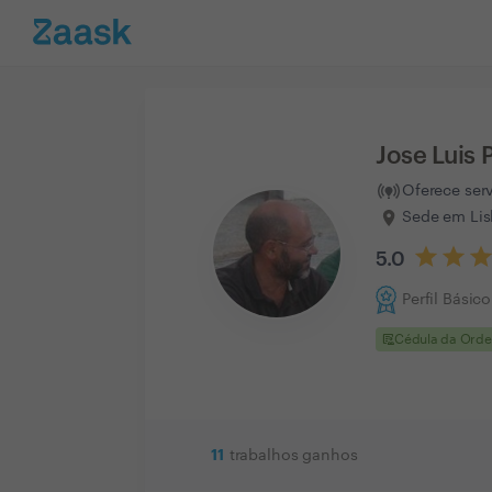
Jose Luis 
Oferece ser
Sede em Lis
5.0
Perfil Básico
clinical_notes
Cédula da Ord
11
trabalhos ganhos