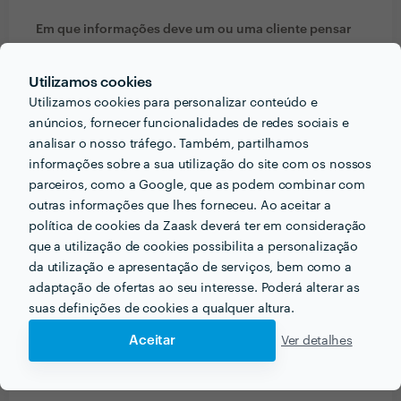
Em que informações deve um ou uma cliente pensar
acerca do projecto que quer realizar antes de falar
com profissionais?
Utilizamos cookies
Utilizamos cookies para personalizar conteúdo e
Que cores prefere, Gosta mais de ambiente urbano ou
anúncios, fornecer funcionalidades de redes sociais e
outro qualquer. Gosta de fotos mais naturais ou de
analisar o nosso tráfego. Também, partilhamos
studio.
informações sobre a sua utilização do site com os nossos
parceiros, como a Google, que as podem combinar com
Que formação e experiência tem relacionadas com a
outras informações que lhes forneceu. Ao aceitar a
sua actividade?
política de cookies da Zaask deverá ter em consideração
Fotógrafo profissional, operador de câmera
que a utilização de cookies possibilita a personalização
da utilização e apresentação de serviços, bem como a
broadcasting. Piloto licenciado de Dione profissional
adaptação de ofertas ao seu interesse. Poderá alterar as
em 4 países
suas definições de cookies a qualquer altura.
Que conselhos daria a alguém que quer contratar
Aceitar
Ver detalhes
profissionais do seu sector? Há algo fundamental a ter
em conta?