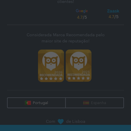
clientes!
4.7
/5
4.7
/5
Considerada Marca Recomendada pelo
maior site de reputação!
Portugal
Espanha
Com
de Lisboa
@
2026
Zaask - Plataforma Digital, S.A.