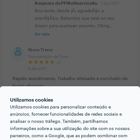
Resposta de PFMultiservice4u
1 Ago 2017
Boa tarde, desde jÃ¡ agradeÃ§o a
atenÃ§Ã£o. Relembro que terei ao seu
dispor para qualquer assunto. Obrig...
Ver mais
Nuno Treno
Remodelação de Casa
6 Mai 2017
Rápido atendimento, Trabalho efetuado e concluído de
forma eficiente.
Resposta de PFMultiservice4u
8 Mai 2017
Utilizamos cookies
Boa tarde, desde jÃ¡ agradeÃ§o a
Utilizamos cookies para personalizar conteúdo e
atenÃ§Ã£o. Relembro que terei ao seu
anúncios, fornecer funcionalidades de redes sociais e
dispor para qualquer assunto. Obrig...
analisar o nosso tráfego. Também, partilhamos
Ver mais
informações sobre a sua utilização do site com os nossos
parceiros, como a Google, que as podem combinar com