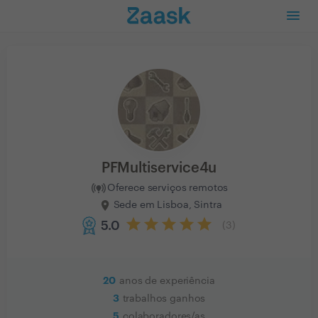
PFMultiservice4u
Oferece serviços remotos
Sede em Lisboa, Sintra
5.0
(
3
)
20
anos de experiência
3
trabalhos ganhos
5
colaboradores/as