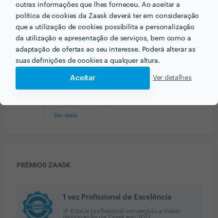
outras informações que lhes forneceu. Ao aceitar a
Filipe Ramos
política de cookies da Zaask deverá ter em consideração
Trabalhos de Electricidade
que a utilização de cookies possibilita a personalização
4 Mai 2017
da utilização e apresentação de serviços, bem como a
adaptação de ofertas ao seu interesse. Poderá alterar as
Pontual e fez o trabalho rapidamente e correctamente.
suas definições de cookies a qualquer altura.
Resposta de PFMultiservice4u
4 Mai 2017
Aceitar
Ver detalhes
Boa noite, desde jÃ¡ agradeÃ§o a
atenÃ§Ã£o. Relembro que terei ao seu
dispor para qualquer assunto. Obr...
Ver mais
PRÉMIOS ZAASK
1 vez Profissional de Excelência
🎉 Este/a profissional conseguiu a maior
designação da Zaask em
2017
.