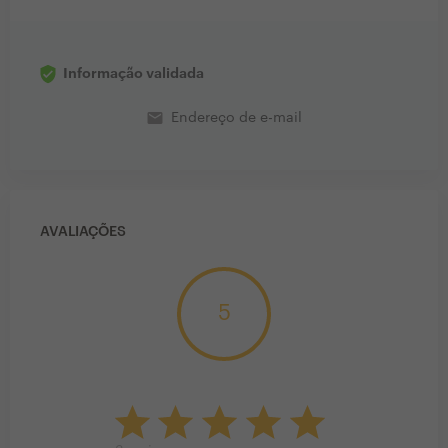
Informação validada
email
Endereço de e-mail
AVALIAÇÕES
5