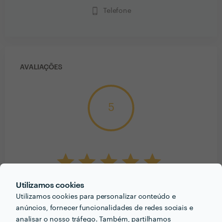
phone_iphone
Telefone
AVALIAÇÕES
5
1
avaliação
Utilizamos cookies
Utilizamos cookies para personalizar conteúdo e
anúncios, fornecer funcionalidades de redes sociais e
1
5
analisar o nosso tráfego. Também, partilhamos
0