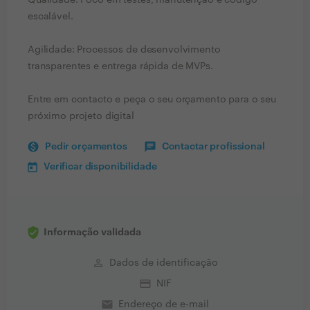
Qualidade: Foco em testes, manutenção e código
escalável.
Agilidade: Processos de desenvolvimento
transparentes e entrega rápida de MVPs.
Entre em contacto e peça o seu orçamento para o seu
próximo projeto digital
Pedir orçamentos
Contactar profissional
Verificar disponibilidade
Informação validada
perm_identity
Dados de identificação
credit_card
NIF
email
Endereço de e-mail