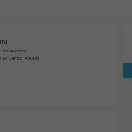
ura
viços remotos
ião Centro, Águeda