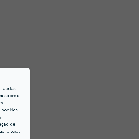
alidades
es sobre a
em
e cookies
a
ação de
er altura.