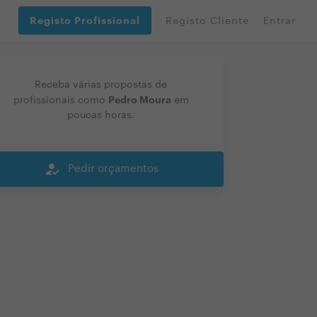
Registo Profissional
Registo Cliente
Entrar
Receba várias propostas de
Pedro Moura
profissionais como
em
poucas horas.
how_to_reg
Pedir orçamentos