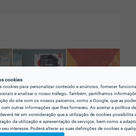
os cookies
s cookies para personalizar conteúdo e anúncios, fornecer funcion
sociais e analisar o nosso tráfego. Também, partilhamos informaçõ
zação do site com os nossos parceiros, como a Google, que as pod
com outras informações que lhes forneceu. Ao aceitar a política d
deverá ter em consideração que a utilização de cookies possibilita 
zação da utilização e apresentação de serviços, bem como a adapt
o seu interesse. Poderá alterar as suas definições de cookies a qualqu