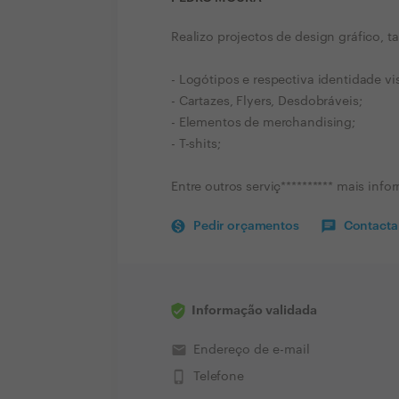
Realizo projectos de design gráfico, t
- Logótipos e respectiva identidade vi
- Cartazes, Flyers, Desdobráveis;
- Elementos de merchandising;
- T-shits;
Entre outros serviç********** mais inf
Pedir orçamentos
Contactar
Informação validada
email
Endereço de e-mail
phone_iphone
Telefone