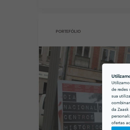
PORTEFÓLIO
Utilizam
Utilizamo
de redes 
sua utili
combinar 
da Zaask 
personali
ofertas a