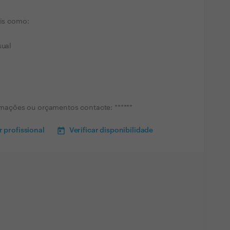
ais como:
sual
ormações ou orçamentos contacte: ******
 profissional
Verificar disponibilidade