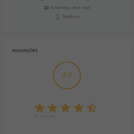
email
Endereço de e-mail
phone_iphone
Telefone
AVALIAÇÕES
4.9
41
reviews