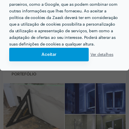
parceiros, como a Google, que as podem combinar com
PRÉMIOS ZAASK
outras informações que lhes forneceu. Ao aceitar a
política de cookies da Zaask deverá ter em consideração
que a utilização de cookies possibilita a personalização
2 vezes Profissional de Excelência
x
2
da utilização e apresentação de serviços, bem como a
🔥 Uau! Encontrou um/a Profissional de
Excelência. Este perfil obteve a maior
adaptação de ofertas ao seu interesse. Poderá alterar as
distinção da Zaask em
2024 e 2025
.
suas definições de cookies a qualquer altura.
Aceitar
Ver detalhes
PORTEFÓLIO