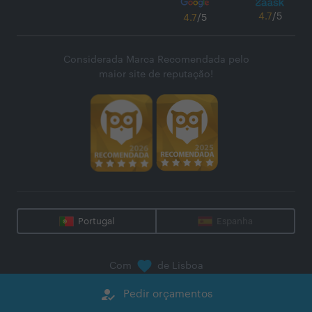
4.7
/5
4.7
/5
Considerada Marca Recomendada pelo
maior site de reputação!
Portugal
Espanha
Com
de Lisboa
@
2026
Zaask - Plataforma Digital, S.A.
how_to_reg
Pedir orçamentos