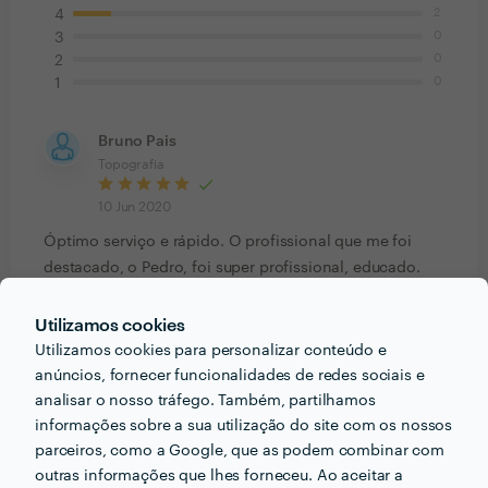
2
4
0
3
0
2
0
1
Bruno Pais
Topografia
10 Jun 2020
Óptimo serviço e rápido. O profissional que me foi
destacado, o Pedro, foi super profissional, educado.
paciente e mostrou toda a disponibilidade para o que
fosse necessário. Muito obrigado.
Utilizamos cookies
Utilizamos cookies para personalizar conteúdo e
anúncios, fornecer funcionalidades de redes sociais e
João Rodrigues
analisar o nosso tráfego. Também, partilhamos
Topografia
informações sobre a sua utilização do site com os nossos
20 Mai 2020
parceiros, como a Google, que as podem combinar com
outras informações que lhes forneceu. Ao aceitar a
Profissional competente e cumpridor.