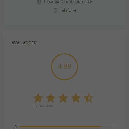
perm_contact_calendar
Licença: Certificado IEFP
phone_iphone
Telefone
AVALIAÇÕES
4.89
18
reviews
16
5