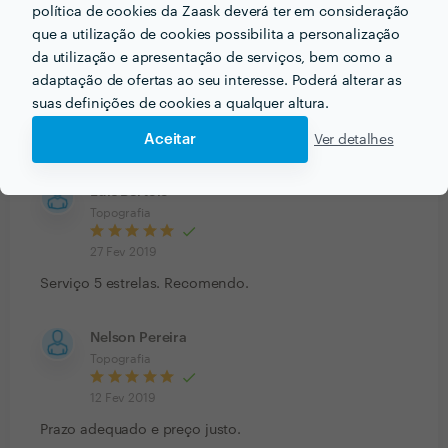
política de cookies da Zaask deverá ter em consideração
que a utilização de cookies possibilita a personalização
Daniela Castro
da utilização e apresentação de serviços, bem como a
Topografia
adaptação de ofertas ao seu interesse. Poderá alterar as
suas definições de cookies a qualquer altura.
2 Mai 2019
Profissional e diligente.
Aceitar
Ver detalhes
Luís Bértolo
Topografia
27 Fev 2019
Serviço 5 estrelas. Recomendo.
Nelson Pereira
Topografia
12 Fev 2019
Prazo adequado e preço justo.