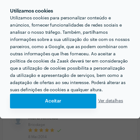
Utilizamos cookies
8
5
Utilizamos cookies para personalizar conteúdo e
1
4
anúncios, fornecer funcionalidades de redes sociais e
0
3
analisar o nosso tráfego. Também, partilhamos
0
2
informações sobre a sua utilização do site com os nossos
0
1
parceiros, como a Google, que as podem combinar com
outras informações que lhes forneceu. Ao aceitar a
Diana Moura
política de cookies da Zaask deverá ter em consideração
Consultoria - Outros Serviços
que a utilização de cookies possibilita a personalização
da utilização e apresentação de serviços, bem como a
14 Ago 2015
adaptação de ofertas ao seu interesse. Poderá alterar as
Excelente profissional. Um bom orientador/consultor,
suas definições de cookies a qualquer altura.
metódico e muito experiente na área do
Aceitar
Ver detalhes
empreendedorismo. Aconselho vivamente.
Maria Almeida
Bricolage
8 Mai 2014