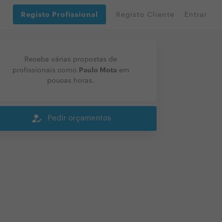
Registo Profissional
Registo Cliente
Entrar
Receba várias propostas de
Paulo Mota
profissionais como
em
poucas horas.
how_to_reg
Pedir orçamentos