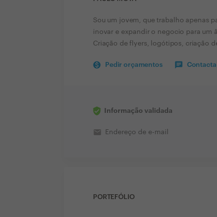
Sou um jovem, que trabalho apenas pa
inovar e expandir o negocio para um â
Criação de flyers, logótipos, criação d
Pedir orçamentos
Contactar
Informação validada
email
Endereço de e-mail
PORTEFÓLIO