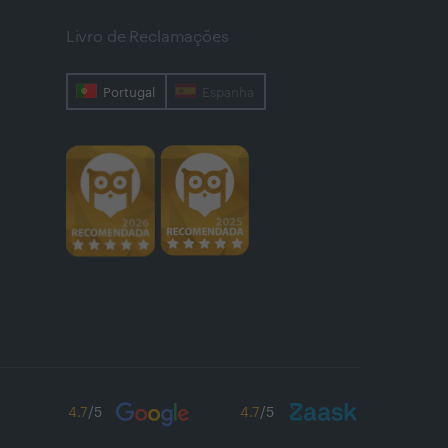
Livro de Reclamações
Portugal
Espanha
4.7
/5
4.7
/5