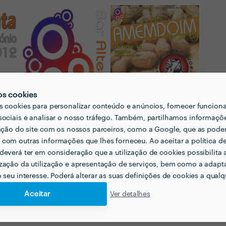
os cookies
s cookies para personalizar conteúdo e anúncios, fornecer funcion
sociais e analisar o nosso tráfego. Também, partilhamos informaçõ
zação do site com os nossos parceiros, como a Google, que as pod
com outras informações que lhes forneceu. Ao aceitar a política d
deverá ter em consideração que a utilização de cookies possibilita 
Ver todas as
zação da utilização e apresentação de serviços, bem como a adapt
fotografias e vídeos
o seu interesse. Poderá alterar as suas definições de cookies a qualqu
Aceitar
Ver detalhes