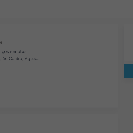
a
viços remotos
ião Centro, Águeda