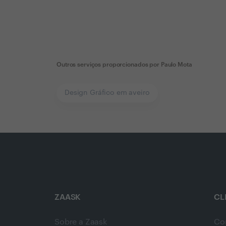
Outros serviços proporcionados por
Paulo Mota
Design Gráfico em aveiro
ZAASK
CL
Sobre a Zaask
Co