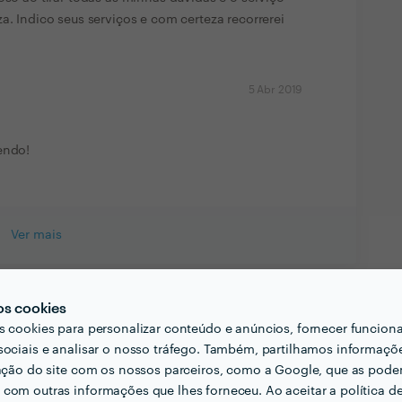
a. Indico seus serviços e com certeza recorrerei
5 Abr 2019
endo!
Ver mais
os cookies
s cookies para personalizar conteúdo e anúncios, fornecer funcion
sociais e analisar o nosso tráfego. Também, partilhamos informaçõ
zação do site com os nossos parceiros, como a Google, que as pod
 Excelência
com outras informações que lhes forneceu. Ao aceitar a política d