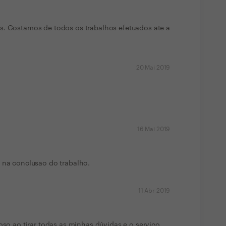
s. Gostamos de todos os trabalhos efetuados ate a
20 Mai 2019
16 Mai 2019
 na conclusao do trabalho.
11 Abr 2019
oso ao tirar todas as minhas dúvidas e o serviço