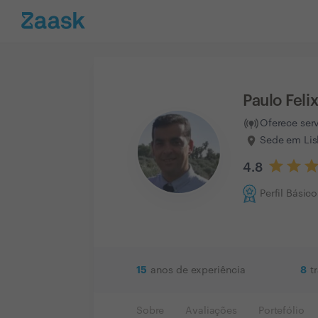
Paulo Feli
Oferece ser
Sede em Lis
4.8
Perfil Básico
15
8
anos de experiência
t
Sobre
Avaliações
Portefólio