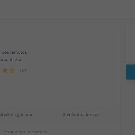
x
viços remotos
boa, Sintra
(
10
)
2
rabalhos ganhos
colaboradores/as
Perguntas e respostas