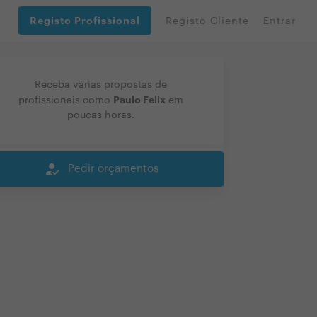
Registo Profissional
Registo Cliente
Entrar
Receba várias propostas de
Paulo Felix
profissionais como
em
poucas horas.
how_to_reg
Pedir orçamentos