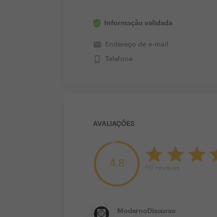
Informação validada
email
Endereço de e-mail
phone_iphone
Telefone
AVALIAÇÕES
4.8
10
reviews
ModernoDiscurso