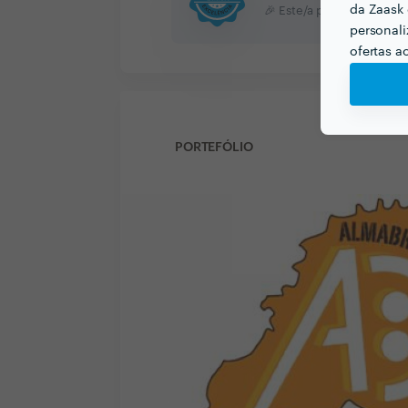
da Zaask 
🎉 Este/a profissional co
personali
ofertas a
PORTEFÓLIO