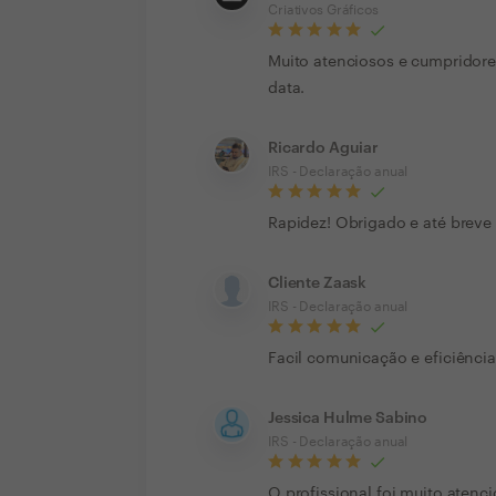
Criativos Gráficos
Muito atenciosos e cumpridore
data.
Ricardo Aguiar
IRS - Declaração anual
Rapidez! Obrigado e até breve
Cliente Zaask
IRS - Declaração anual
Facil comunicação e eficiência
Jessica Hulme Sabino
IRS - Declaração anual
O profissional foi muito atenci