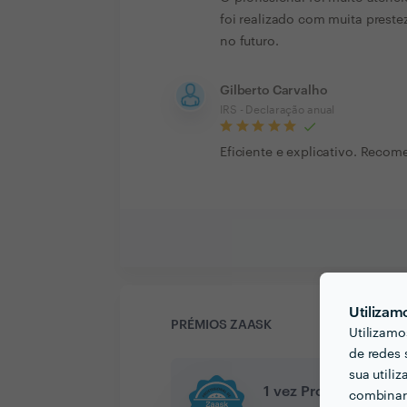
foi realizado com muita prestez
no futuro.
Gilberto Carvalho
IRS - Declaração anual
Eficiente e explicativo. Recom
Utilizam
PRÉMIOS ZAASK
Utilizamo
de redes 
sua utili
1 vez Profissional de
combinar 