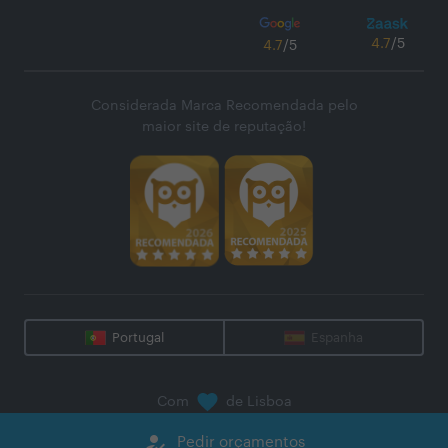
4.7
/5
4.7
/5
Considerada Marca Recomendada pelo
maior site de reputação!
Portugal
Espanha
Com
de Lisboa
@
2026
Zaask - Plataforma Digital, S.A.
how_to_reg
Pedir orçamentos