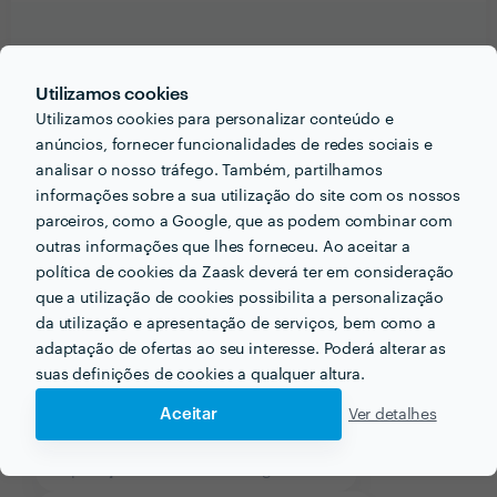
Informação validada
Utilizamos cookies
email
Endereço de e-mail
Utilizamos cookies para personalizar conteúdo e
anúncios, fornecer funcionalidades de redes sociais e
analisar o nosso tráfego. Também, partilhamos
informações sobre a sua utilização do site com os nossos
parceiros, como a Google, que as podem combinar com
Receba várias propostas de profissionais como
outras informações que lhes forneceu. Ao aceitar a
Paula Cristina Alves da Silva
em poucas horas.
política de cookies da Zaask deverá ter em consideração
que a utilização de cookies possibilita a personalização
da utilização e apresentação de serviços, bem como a
adaptação de ofertas ao seu interesse. Poderá alterar as
suas definições de cookies a qualquer altura.
Outros serviços proporcionados por
Paula Cristina Alves
da Silva
Aceitar
Ver detalhes
Explicações de Autocad em gondomar