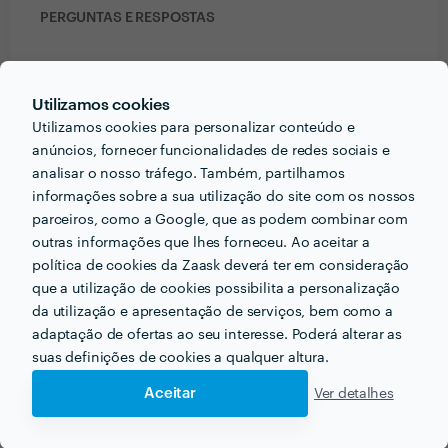
PERGUNTAS E RESPOSTAS
Que formação e experiência tem relacionadas com a
sua actividade?
Utilizamos cookies
Utilizamos cookies para personalizar conteúdo e
Mais de 5 anos de experiência com criação de artes
anúncios, fornecer funcionalidades de redes sociais e
para internet e para impressão; Marketing Digital,
analisar o nosso tráfego. Também, partilhamos
nomeadamente as redes Facebook e Instagram; Web
informações sobre a sua utilização do site com os nossos
Sites e Loja Virtual com plataformas Wordpress e
parceiros, como a Google, que as podem combinar com
Magento; Edição de Vídeos;
outras informações que lhes forneceu. Ao aceitar a
política de cookies da Zaask deverá ter em consideração
Com que tipo de clientes já trabalhou anteriormente?
que a utilização de cookies possibilita a personalização
da utilização e apresentação de serviços, bem como a
Tenho experiência com os mais variados ninchos de
adaptação de ofertas ao seu interesse. Poderá alterar as
mercado, como loja de roupas, cabeleireiros, loja de
suas definições de cookies a qualquer altura.
ferragens, loja de motores elétricos, prestadores de
serviços como esteticistas e eletricistas, advogados,
Aceitar
Ver detalhes
agência de viagens, psicóogos, psiquiatras,
podóogos, etc...