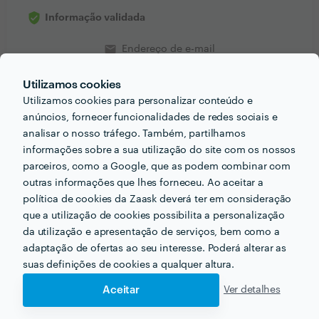
Informação validada
email
Endereço de e-mail
Utilizamos cookies
Utilizamos cookies para personalizar conteúdo e
anúncios, fornecer funcionalidades de redes sociais e
Receba várias propostas de profissionais como
analisar o nosso tráfego. Também, partilhamos
Patricio Isidoro
em poucas horas.
informações sobre a sua utilização do site com os nossos
parceiros, como a Google, que as podem combinar com
outras informações que lhes forneceu. Ao aceitar a
política de cookies da Zaask deverá ter em consideração
que a utilização de cookies possibilita a personalização
Outros serviços proporcionados por
Patricio Isidoro
da utilização e apresentação de serviços, bem como a
adaptação de ofertas ao seu interesse. Poderá alterar as
suas definições de cookies a qualquer altura.
Reparação do Ar Condicionado em faro
Aceitar
Ver detalhes
Instalação de Painéis Solares em faro