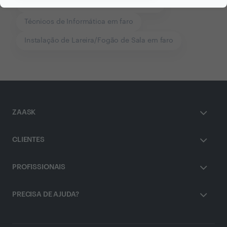
Instalação de Ar Condicionado em faro
Técnicos de Informática em faro
Instalação de Lareira/Fogão de Sala em faro
ZAASK
CLIENTES
PROFISSIONAIS
PRECISA DE AJUDA?