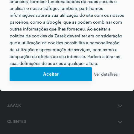
anúncios, fornecer funcionalidades de redes sociais e
analisar o nosso tráfego. Também, partilhamos
Informação validada
informações sobre a sua utilização do site com os nossos
email
parceiros, como a Google, que as podem combinar com
Endereço de e-mail
outras informações que lhes forneceu. Ao aceitar a
política de cookies da Zaask deverá ter em consideração
que a utilização de cookies possibilita a personalização
da utilização e apresentação de serviços, bem como a
Receba várias propostas de profissionais como
adaptação de ofertas ao seu interesse. Poderá alterar as
Patrícia Figueiredo
em poucas horas.
suas definições de cookies a qualquer altura.
Aceitar
Ver detalhes
ZAASK
CLIENTES