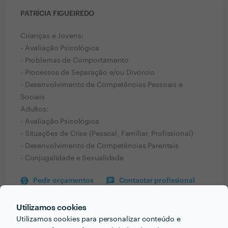
PATRÍCIA FIGUEIREDO
Crianças e Jovens:
- Avaliação Psicológica
- Problemas de Comportamento
- Processos de Separação e/ou Divórcio
- Desenvolvimento de Competências Pessoais e
Sociais
Adultos:
- Avaliação Psicológica
- Situações de Crise (Pessoal, Familiar, Profissional)
- Desenvolvimento de Competências Parentais
- Conjugalidade e Sexualidade
Pedir orçamentos
Contactar profissional
Verificar disponibilidade
Utilizamos cookies
Utilizamos cookies para personalizar conteúdo e