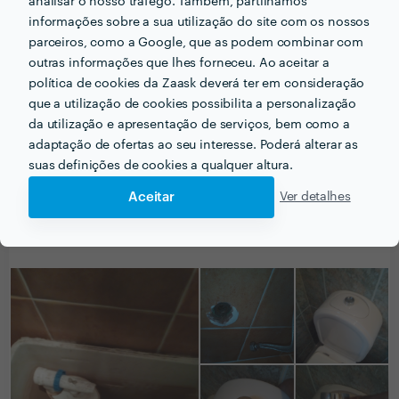
analisar o nosso tráfego. Também, partilhamos
informações sobre a sua utilização do site com os nossos
parceiros, como a Google, que as podem combinar com
David Bento
outras informações que lhes forneceu. Ao aceitar a
Canalização
política de cookies da Zaask deverá ter em consideração
9 Mar 2019
que a utilização de cookies possibilita a personalização
da utilização e apresentação de serviços, bem como a
Excelente profissional. Desde o inicio ate ao fim. Muito
adaptação de ofertas ao seu interesse. Poderá alterar as
satisfeito. Obrigado
suas definições de cookies a qualquer altura.
Aceitar
Ver detalhes
PORTEFÓLIO