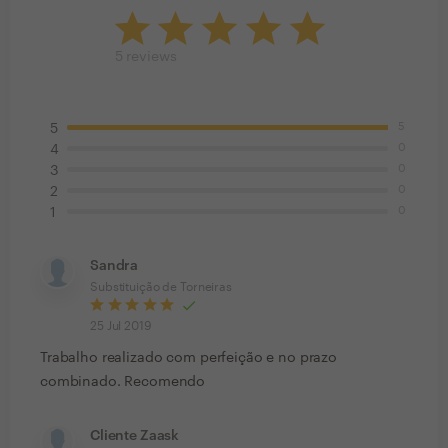
5
reviews
5
5
0
4
0
3
0
2
0
1
Sandra
Substituição de Torneiras
25 Jul 2019
Trabalho realizado com perfeição e no prazo
combinado. Recomendo
Cliente Zaask