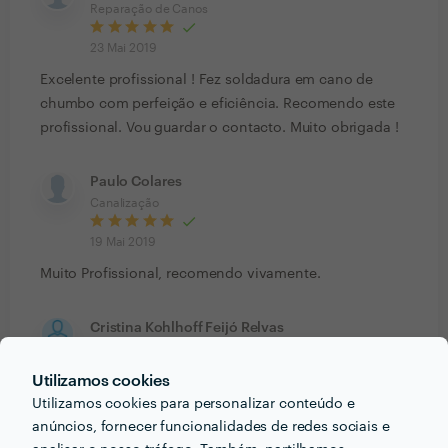
Reparação de Canos
23 Mai 2019
Excelente profissional ! Fez soldadura em cano de
chumbo com perfeição e eficiência. Recomendo este
profissional. Vou guardar o contacto. Muito obrigada !
Paulo Colares
Canalização
19 Mai 2019
Muito Profissional, recomendo vivamente.
Cristina Kohlhoff Feijó Relvas
Desentupimentos - Outros Serviços
Utilizamos cookies
2 Mai 2019
Utilizamos cookies para personalizar conteúdo e
Muito profissional, o serviço ficou bem feito e notou-se
anúncios, fornecer funcionalidades de redes sociais e
preocupação com o cliente.