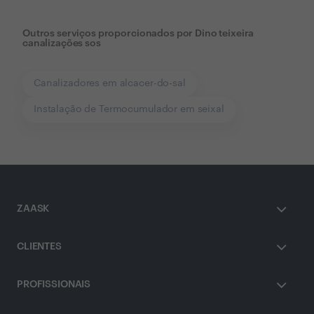
Outros serviços proporcionados por
Dino teixeira
canalizações sos
Canalizadores em alcacer-do-sal
Instalação de Termocumulador em seixal
ZAASK
CLIENTES
PROFISSIONAIS