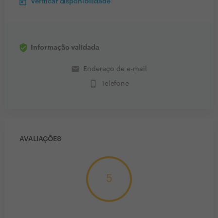
Verificar disponibilidade
Informação validada
email
Endereço de e-mail
phone_iphone
Telefone
AVALIAÇÕES
5