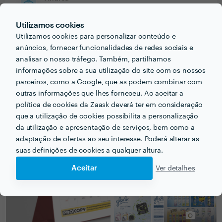
Trabalho realizado fora da plataforma
Utilizamos cookies
19 Fev 2019
Utilizamos cookies para personalizar conteúdo e
Me encantó trabajar con Oriana! El resultado fue
anúncios, fornecer funcionalidades de redes sociais e
impecable y logró darle vida a nuestra idea con diseñó
analisar o nosso tráfego. Também, partilhamos
que funcionó a la perfección. La recomiendo 100%
informações sobre a sua utilização do site com os nossos
parceiros, como a Google, que as podem combinar com
outras informações que lhes forneceu. Ao aceitar a
política de cookies da Zaask deverá ter em consideração
que a utilização de cookies possibilita a personalização
PORTEFÓLIO
da utilização e apresentação de serviços, bem como a
adaptação de ofertas ao seu interesse. Poderá alterar as
suas definições de cookies a qualquer altura.
Aceitar
Ver detalhes