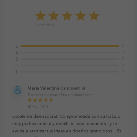
3
reviews
3
5
0
4
0
3
0
2
0
1
Maria Valentina Campostrini
Trabalho realizado fora da plataforma
19 Fev 2019
Excelente diseñadora!! Comprometida con su trabajo,
muy perfeccionista y detallista, crea conceptos y te
ayuda a aterrizar tus ideas en diseños grandiosos... Es