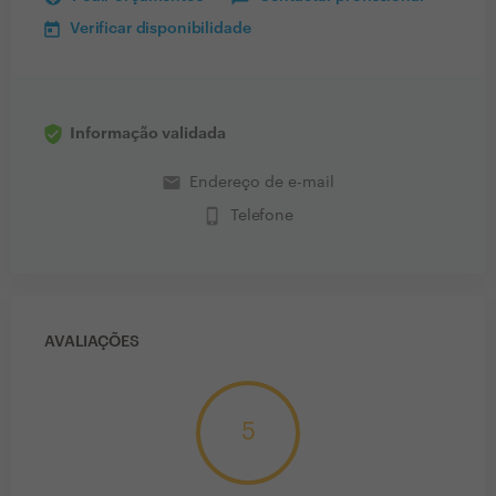
Verificar disponibilidade
Informação validada
email
Endereço de e-mail
phone_iphone
Telefone
AVALIAÇÕES
5