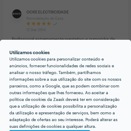
OCRE ELECTRICIDADE
Remodelação de Casa
12 Dez 2014
Profissional extremamente prestativo e cumpridor de
prazos, recomenda-se.
Utilizamos cookies
Utilizamos cookies para personalizar conteúdo e
Nuno Vargas
anúncios, fornecer funcionalidades de redes sociais e
Remodelação de Casa
analisar o nosso tráfego. Também, partilhamos
informações sobre a sua utilização do site com os nossos
21 Set 2014
parceiros, como a Google, que as podem combinar com
Bom profissional, leva o seu tempo mas conclui o
outras informações que lhes forneceu. Ao aceitar a
trabalho dentro correctamente.
política de cookies da Zaask deverá ter em consideração
que a utilização de cookies possibilita a personalização
Humberto Ornelas
da utilização e apresentação de serviços, bem como a
Remodelação de cozinha
adaptação de ofertas ao seu interesse. Poderá alterar as
suas definições de cookies a qualquer altura.
17 Set 2014