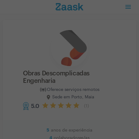
Obras Descomplicadas
Engenharia
Oferece serviços remotos
Sede em Porto, Maia
5.0
(
1
)
5
anos de experiência
4
colaboradores/as