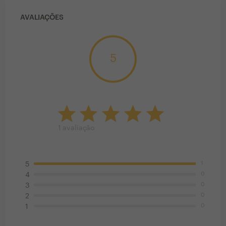
AVALIAÇÕES
5
1
avaliação
1
5
0
4
0
3
0
2
0
1