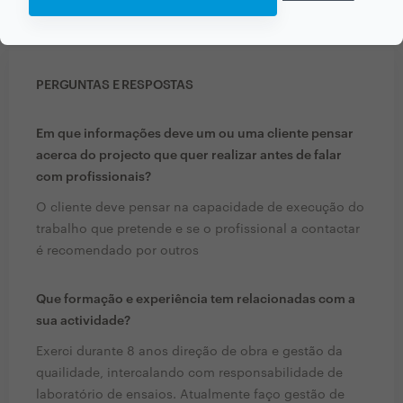
PERGUNTAS E RESPOSTAS
Em que informações deve um ou uma cliente pensar
acerca do projecto que quer realizar antes de falar
com profissionais?
O cliente deve pensar na capacidade de execução do
trabalho que pretende e se o profissional a contactar
é recomendado por outros
Que formação e experiência tem relacionadas com a
sua actividade?
Exerci durante 8 anos direção de obra e gestão da
quailidade, intercalando com responsabilidade de
laboratório de ensaios. Atualmente faço gestão de