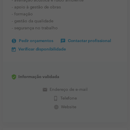
- avaliação acústica e ruído ambiente
- apoio à gestão de obras
- formação
- gestão da qualidade
- segurança no trabalho
Pedir orçamentos
Contactar profissional
Verificar disponibilidade
Informação validada
email
Endereço de e-mail
phone_iphone
Telefone
language
Website