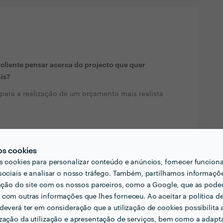
liente pensar acerca do projecto que quer
ais?
 para a realização de um orçamento mais realista
cionadas com a sua actividade?
os cookies
s cookies para personalizar conteúdo e anúncios, fornecer funcion
sociais e analisar o nosso tráfego. Também, partilhamos informaçõ
r contratar profissionais do seu sector? Há algo
zação do site com os nossos parceiros, como a Google, que as pod
com outras informações que lhes forneceu. Ao aceitar a política d
esmo trabalho com uma relação qualidade/custo e
deverá ter em consideração que a utilização de cookies possibilita 
zação da utilização e apresentação de serviços, bem como a adapt