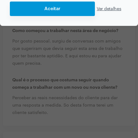
perceba que o profissional que lhe esta a prestar o
Aceitar
Ver detalhes
serviço não o faz so pelo dinheiro mas por gosto.
Como começou a trabalhar nesta área de negócio?
Por gosto pessoal. surgiu de conversas com amigos
que sugeriram que devia seguir esta area de trabalho
por ter bastante aptidão. E aqui estou eu para ajudar
quem precisa.
Qual é o processo que costuma seguir quando
começa a trabalhar com um novo ou nova cliente?
Perceber as reais necessidades do cliente para dar
uma resposta a medida. So desta forma terei um
cliente satisfeito.