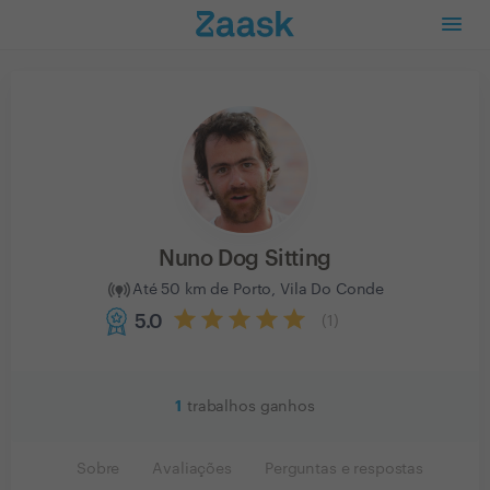
Nuno Dog Sitting
Até 50 km de Porto, Vila Do Conde
5.0
(
1
)
1
trabalhos ganhos
Sobre
Avaliações
Perguntas e respostas