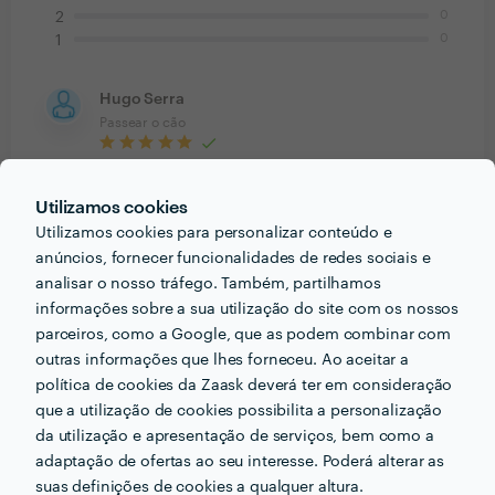
0
2
0
1
Hugo Serra
Passear o cão
29 Dez 2017
Super eficiente, simpatico e profissional! Recomendo
Utilizamos cookies
vivamente!! 5 estrelas!!
Utilizamos cookies para personalizar conteúdo e
anúncios, fornecer funcionalidades de redes sociais e
analisar o nosso tráfego. Também, partilhamos
informações sobre a sua utilização do site com os nossos
parceiros, como a Google, que as podem combinar com
PERGUNTAS E RESPOSTAS
outras informações que lhes forneceu. Ao aceitar a
política de cookies da Zaask deverá ter em consideração
Que conselhos daria a alguém que quer contratar
que a utilização de cookies possibilita a personalização
profissionais do seu sector? Há algo fundamental a ter
da utilização e apresentação de serviços, bem como a
em conta?
adaptação de ofertas ao seu interesse. Poderá alterar as
suas definições de cookies a qualquer altura.
Que procure alguém com que crie uma empatia e que