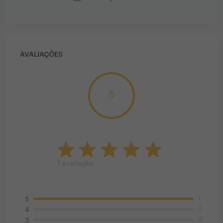
AVALIAÇÕES
5
1
avaliação
1
5
0
4
0
3