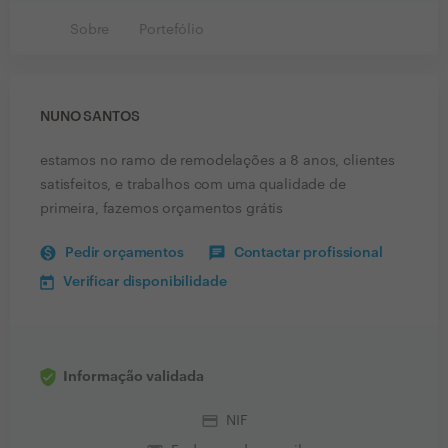
Sobre
Portefólio
NUNO SANTOS
estamos no ramo de remodelações a 8 anos, clientes
satisfeitos, e trabalhos com uma qualidade de
primeira, fazemos orçamentos grátis
Pedir orçamentos
Contactar profissional
Verificar disponibilidade
Informação validada
credit_card
NIF