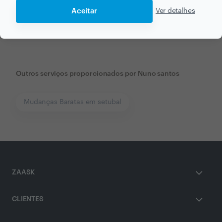
Receba várias propostas de profissionais como
Aceitar
Ver detalhes
Nuno santos
em poucas horas.
Outros serviços proporcionados por
Nuno santos
Mudanças Baratas em setubal
ZAASK
CLIENTES