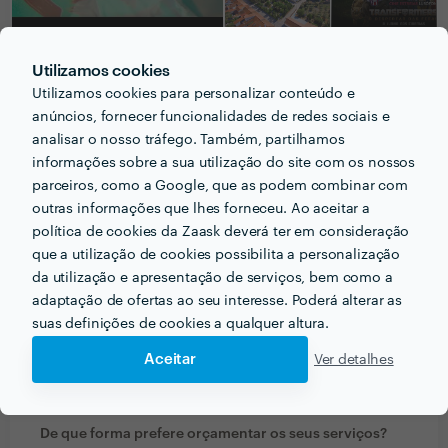
Utilizamos cookies
Utilizamos cookies para personalizar conteúdo e
PERGUNTAS E RESPOSTAS
anúncios, fornecer funcionalidades de redes sociais e
analisar o nosso tráfego. Também, partilhamos
Em que informações deve um ou uma cliente pensar
informações sobre a sua utilização do site com os nossos
parceiros, como a Google, que as podem combinar com
acerca do projecto que quer realizar antes de falar
outras informações que lhes forneceu. Ao aceitar a
com profissionais?
política de cookies da Zaask deverá ter em consideração
- O cliente deve ter uma noção do que realmente
que a utilização de cookies possibilita a personalização
pretende, para ajudar o editor a encontrar o resultado
da utilização e apresentação de serviços, bem como a
final que melhor satisfaz o cliente.
adaptação de ofertas ao seu interesse. Poderá alterar as
suas definições de cookies a qualquer altura.
Com que tipo de clientes já trabalhou anteriormente?
Aceitar
Ver detalhes
Músicos e algumas empresas.
De que forma prefere orçamentar os seus serviços?