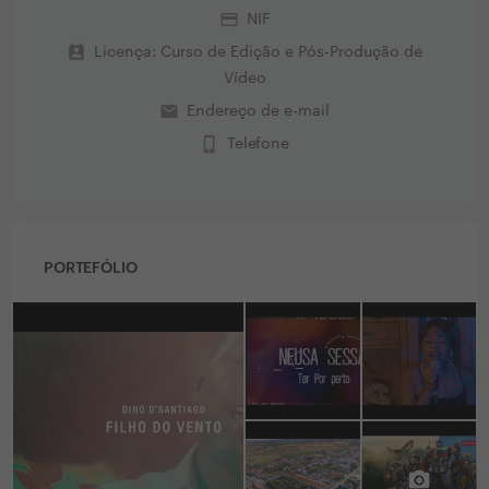
credit_card
NIF
perm_contact_calendar
Licença: Curso de Edição e Pós-Produção de
Vídeo
email
Endereço de e-mail
phone_iphone
Telefone
PORTEFÓLIO