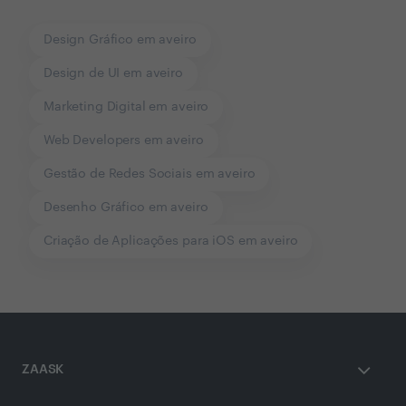
Design Gráfico em aveiro
Design de UI em aveiro
Marketing Digital em aveiro
Web Developers em aveiro
Gestão de Redes Sociais em aveiro
Desenho Gráfico em aveiro
Criação de Aplicações para iOS em aveiro
ZAASK