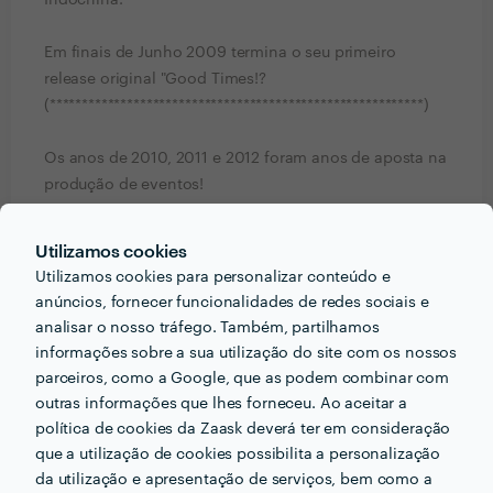
Indochina.
Em finais de Junho 2009 termina o seu primeiro
release original "Good Times!?
(**********************************************************)
Os anos de 2010, 2011 e 2012 foram anos de aposta na
produção de eventos!
Em 2013 realizou gigs regularmente, com especial
Utilizamos cookies
incidência, nas noites no Radio Hotel, produzidas pelo
Utilizamos cookies para personalizar conteúdo e
grupo Pure Lisbon e Lust ************ este ano aceitou o
anúncios, fornecer funcionalidades de redes sociais e
convite feito por Be de Mello Laranjo para liderar uma
analisar o nosso tráfego. Também, partilhamos
das equipas de RP´s no projecto SPIES-LISBON SECRET
informações sobre a sua utilização do site com os nossos
BEACH CLUB onde também actuou e no 3D.
parceiros, como a Google, que as podem combinar com
outras informações que lhes forneceu. Ao aceitar a
É habitual ser o Dj convidado em eventos corporate,
política de cookies da Zaask deverá ter em consideração
como são os casos da SIIMGROUP, (Remax Miraflores,
que a utilização de cookies possibilita a personalização
Remax Lumiar, Remax Capital) SANTOGAL, MERCER,
da utilização e apresentação de serviços, bem como a