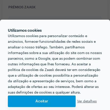
PRÉMIOS ZAASK
1 vez Profissional de Excelência
Utilizamos cookies
🎉 Este/a profissional conseguiu a maior
designação da Zaask em
2017
.
Utilizamos cookies para personalizar conteúdo e
anúncios, fornecer funcionalidades de redes sociais e
analisar o nosso tráfego. Também, partilhamos
informações sobre a sua utilização do site com os nossos
parceiros, como a Google, que as podem combinar com
PORTEFÓLIO
outras informações que lhes forneceu. Ao aceitar a
política de cookies da Zaask deverá ter em consideração
que a utilização de cookies possibilita a personalização
da utilização e apresentação de serviços, bem como a
adaptação de ofertas ao seu interesse. Poderá alterar as
suas definições de cookies a qualquer altura.
Aceitar
Ver detalhes