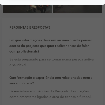
PERGUNTAS E RESPOSTAS
Em que informações deve um ou uma cliente pensar
acerca do projecto que quer realizar antes de falar
com profissionais?
Se está preparado para se tornar numa pessoa activa
e saudável.
Que formação e experiência tem relacionadas com a
sua actividade?
Licenciatura em ciências do Desporto. Formações
complementares ligadas à área do fitness e futebol.