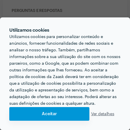
PERGUNTAS E RESPOSTAS
Em que informações deve um ou uma cliente pensar
Utilizamos cookies
acerca do projecto que quer realizar antes de falar
Utilizamos cookies para personalizar conteúdo e
com profissionais?
anúncios, fornecer funcionalidades de redes sociais e
analisar o nosso tráfego. Também, partilhamos
Garantir que o profissional é de confiança, dedicado
informações sobre a sua utilização do site com os nossos
e adequado para o trabalho que se propõe. Verificar
parceiros, como a Google, que as podem combinar com
sempre as suas referências e caso tenha, verificar o
outras informações que lhes forneceu. Ao aceitar a
seu portfólio/website. Todo este processo irá dar-lhe
política de cookies da Zaask deverá ter em consideração
garantia que está a trabalhar com um profissional
que a utilização de cookies possibilita a personalização
com as qualidades necessárias para o trabalho que
da utilização e apresentação de serviços, bem como a
necessita.
adaptação de ofertas ao seu interesse. Poderá alterar as
suas definições de cookies a qualquer altura.
Que formação e experiência tem relacionadas com a
Aceitar
Ver detalhes
sua actividade?
A Norma, é agência especialista em marcas,