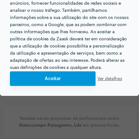
Engenharia agronómica
anúncios, fornecer funcionalidades de redes sociais e
Arquitectura paisagista
analisar o nosso tráfego. Também, partilhamos
Sistemas de rega
informações sobre a sua utilização do site com os nossos
parceiros, como a Google, que as podem combinar com
outras informações que lhes forneceu. Ao aceitar a
Que conselhos daria a alguém que quer contratar
política de cookies da Zaask deverá ter em consideração
profissionais do seu sector? Há algo fundamental a ter
que a utilização de cookies possibilita a personalização
em conta?
da utilização e apresentação de serviços, bem como a
Criar um plano de ideias , destacando a função
adaptação de ofertas ao seu interesse. Poderá alterar as
principal pretendida para o espaço a intervir.
suas definições de cookies a qualquer altura.
Aceitar
Ver detalhes
Ver mais
Receba várias propostas de profissionais como
Naturcampo-Paisagismo, Lda
em poucas horas.