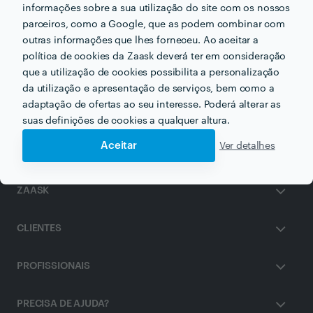
informações sobre a sua utilização do site com os nossos
parceiros, como a Google, que as podem combinar com
outras informações que lhes forneceu. Ao aceitar a
Outros serviços proporcionados por
Nails 21 - Setúbal e
Figueteiro
política de cookies da Zaask deverá ter em consideração
que a utilização de cookies possibilita a personalização
da utilização e apresentação de serviços, bem como a
Unhas de Gel em setubal
adaptação de ofertas ao seu interesse. Poderá alterar as
suas definições de cookies a qualquer altura.
Aceitar
Ver detalhes
ZAASK
CLIENTES
PROFISSIONAIS
PRECISA DE AJUDA?