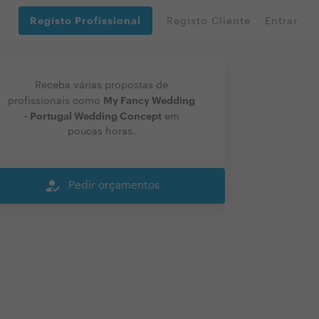
Registo Profissional
Registo Cliente
Entrar
Receba várias propostas de
My Fancy Wedding
profissionais como
- Portugal Wedding Concept
em
poucas horas.
how_to_reg
Pedir orçamentos