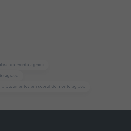
obral-de-monte-agraco
te-agraco
ara Casamentos em sobral-de-monte-agraco