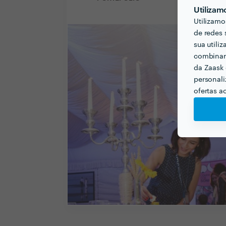
Utilizam
Utilizamo
de redes 
sua utili
combinar 
da Zaask 
personali
ofertas a