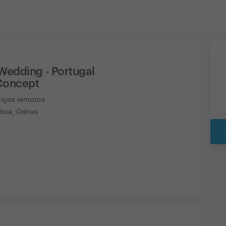
Wedding - Portugal
Concept
viços remotos
boa, Oeiras