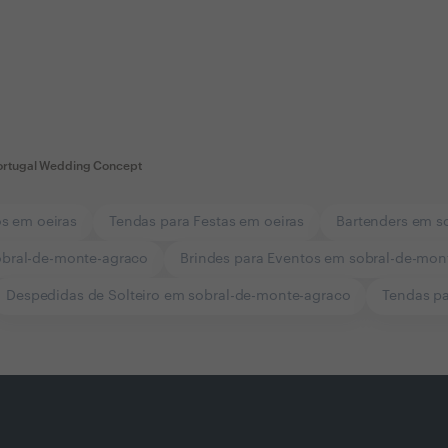
ortugal Wedding Concept
os em oeiras
Tendas para Festas em oeiras
Bartenders em s
bral-de-monte-agraco
Brindes para Eventos em sobral-de-mon
Despedidas de Solteiro em sobral-de-monte-agraco
Tendas p