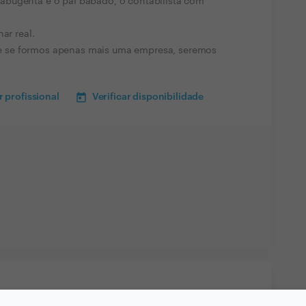
abugenta e o pai babado, o contabilista com
ar real.
 se formos apenas mais uma empresa, seremos
 profissional
Verificar disponibilidade