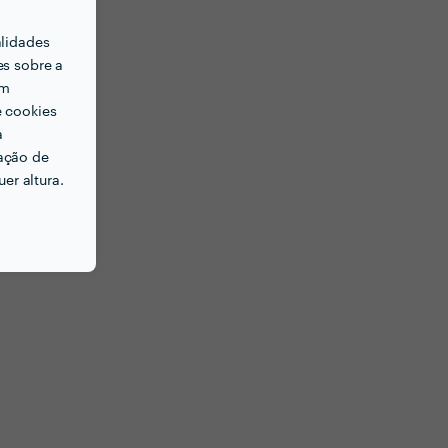
alidades
es sobre a
em
e cookies
a
ação de
er altura.