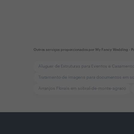
Outros serviços proporcionados por
My Fancy Wedding - P
Aluguer de Estruturas para Eventos e Casament
Tratamento de imagens para documentos em so
Arranjos Florais em sobral-de-monte-agraco