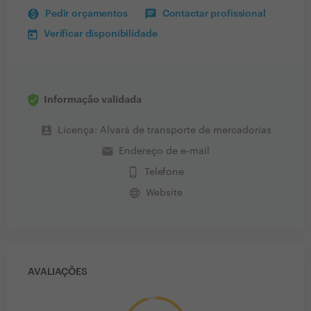
Pedir orçamentos
Contactar profissional
Verificar disponibilidade
Informação validada
perm_contact_calendar
Licença: Alvará de transporte de mercadorias
email
Endereço de e-mail
phone_iphone
Telefone
language
Website
AVALIAÇÕES