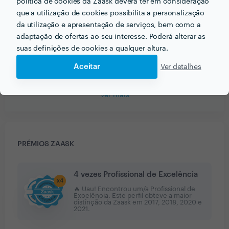
política de cookies da Zaask deverá ter em consideração
Montagem de Móveis IKEA
que a utilização de cookies possibilita a personalização
da utilização e apresentação de serviços, bem como a
12 Dez 2020
adaptação de ofertas ao seu interesse. Poderá alterar as
Trabalho excelente!! Pontual e realizou um excelente
suas definições de cookies a qualquer altura.
trabalho
Aceitar
Ver detalhes
Ver mais
PRÉMIOS ZAASK
4 vezes Profissional de Excelência
x
4
🔥 Uau! Encontrou um/a Profissional de
Excelência. Este perfil obteve a maior
distinção da Zaask em
2017, 2018, 2020 e
2021
.