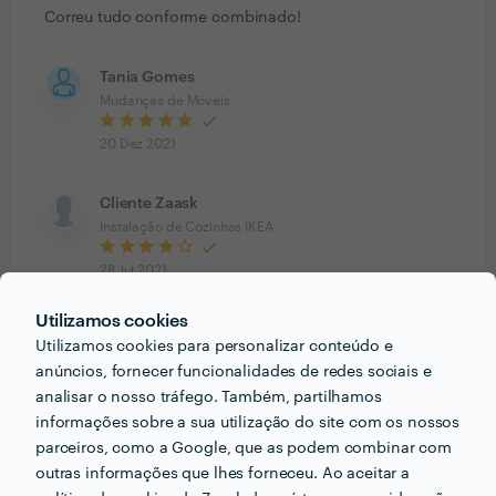
Correu tudo conforme combinado!
Tania Gomes
Mudanças de Móveis
20 Dez 2021
Cliente Zaask
Instalação de Cozinhas IKEA
28 Jul 2021
Utilizamos cookies
Fátima Sampaio
Utilizamos cookies para personalizar conteúdo e
Mudança de Casa
anúncios, fornecer funcionalidades de redes sociais e
analisar o nosso tráfego. Também, partilhamos
11 Mar 2021
informações sobre a sua utilização do site com os nossos
Muito profissionais, recomendo.
parceiros, como a Google, que as podem combinar com
outras informações que lhes forneceu. Ao aceitar a
Otavio Santana