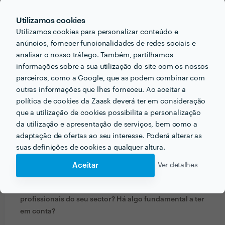
PERGUNTAS E RESPOSTAS
Utilizamos cookies
Utilizamos cookies para personalizar conteúdo e
Em que informações deve um ou uma cliente pensar
anúncios, fornecer funcionalidades de redes sociais e
acerca do projecto que quer realizar antes de falar
analisar o nosso tráfego. Também, partilhamos
com profissionais?
informações sobre a sua utilização do site com os nossos
parceiros, como a Google, que as podem combinar com
Partilhar todas as especificações do trabalho e
outras informações que lhes forneceu. Ao aceitar a
fornecer, se possível, materiais de apoio ou
política de cookies da Zaask deverá ter em consideração
referência.
que a utilização de cookies possibilita a personalização
da utilização e apresentação de serviços, bem como a
Que formação e experiência tem relacionadas com a
adaptação de ofertas ao seu interesse. Poderá alterar as
sua actividade?
suas definições de cookies a qualquer altura.
Licenciatura de 5 anos em Tradução e Interpretação.
Aceitar
Ver detalhes
Que conselhos daria a alguém que quer contratar
profissionais do seu sector? Há algo fundamental a ter
em conta?