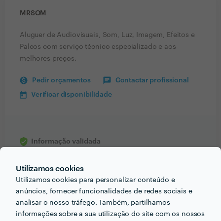
MRSOM
Aluguer de Audiovisuais, Som, Luz, Imagem, Efeitos e
Palcos com serviço técnico especializado e aos
melhores preços.
Pedir orçamentos
Contactar profissional
Verificar disponibilidade
Informação validada
email
Endereço de e-mail
Utilizamos cookies
phone_iphone
Telefone
Utilizamos cookies para personalizar conteúdo e
anúncios, fornecer funcionalidades de redes sociais e
language
Website
analisar o nosso tráfego. Também, partilhamos
informações sobre a sua utilização do site com os nossos