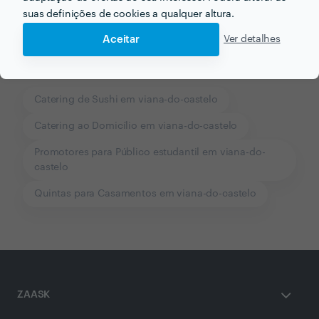
suas definições de cookies a qualquer altura.
Aceitar
Ver detalhes
Outros serviços proporcionados por
Mário Jorge das
Neves Garcia
Catering de Sushi em viana-do-castelo
Catering ao Domicílio em viana-do-castelo
Promotores para Público estudantil em viana-do-
castelo
Quintas para Casamentos em viana-do-castelo
ZAASK