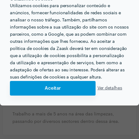
Utilizamos cookies para personalizar conteúdo e
anúncios, fornecer funcionalidades de redes sociais e
analisar o nosso tráfego. Também, partilhamos
informações sobre a sua utilização do site com os nossos
PERGUNTAS E RESPOSTAS
parceiros, como a Google, que as podem combinar com
outras informações que lhes forneceu. Ao aceitar a
Em que informações deve um ou uma cliente pensar
política de cookies da Zaask deverá ter em consideração
acerca do projecto que quer realizar antes de falar
que a utilização de cookies possibilita a personalização
com profissionais?
da utilização e apresentação de serviços, bem como a
adaptação de ofertas ao seu interesse. Poderá alterar as
A dimensão da área a ser limpa e a quantidade de
suas definições de cookies a qualquer altura.
sujidade a ser removida.
Aceitar
Ver detalhes
Que formação e experiência tem relacionadas com a
sua actividade?
Trabalho a mais de 5 anos na área das limpezas,
passando por diversos sectores dentro dessa área.