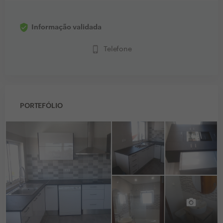
Informação validada
phone_iphone
Telefone
PORTEFÓLIO