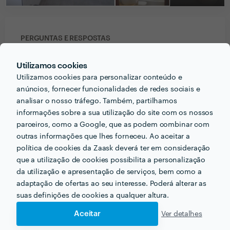
PERGUNTAS E RESPOSTAS
Utilizamos cookies
Em que informações deve um ou uma cliente pensar
Utilizamos cookies para personalizar conteúdo e
acerca do projecto que quer realizar antes de falar
anúncios, fornecer funcionalidades de redes sociais e
com profissionais?
analisar o nosso tráfego. Também, partilhamos
Deve acima de tudo tirar todas as duvidas que tenha! ,
informações sobre a sua utilização do site com os nossos
com o profissional que vai executar a sua obra.
parceiros, como a Google, que as podem combinar com
outras informações que lhes forneceu. Ao aceitar a
política de cookies da Zaask deverá ter em consideração
Que formação e experiência tem relacionadas com a
que a utilização de cookies possibilita a personalização
sua actividade?
da utilização e apresentação de serviços, bem como a
Técnico de equipamento (solução de interiores e
adaptação de ofertas ao seu interesse. Poderá alterar as
exteriores) Secundaria Antonio Arroio
suas definições de cookies a qualquer altura.
Electricidade Cenfic
Aceitar
Ver detalhes
Canalização Cenfic