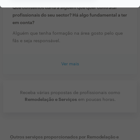
Que conselhos daria a alguém que quer contratar
profissionais do seu sector? Há algo fundamental a ter
em conta?
Alguém que tenha formação na área gosto pelo que
fãs e seja responsável.
Ver mais
Receba várias propostas de profissionais como
Remodelação e Serviços
em poucas horas.
Outros serviços proporcionados por
Remodelação e