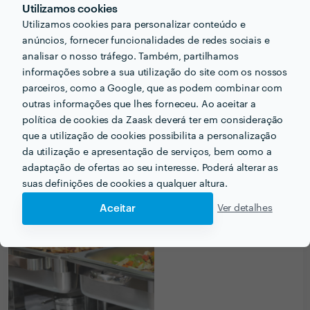
Utilizamos cookies
Utilizamos cookies para personalizar conteúdo e
PRÉMIOS ZAASK
anúncios, fornecer funcionalidades de redes sociais e
analisar o nosso tráfego. Também, partilhamos
2 vezes Profissional de Excelência
informações sobre a sua utilização do site com os nossos
x
2
parceiros, como a Google, que as podem combinar com
🔥 Uau! Encontrou um/a Profissional de
Excelência. Este perfil obteve a maior
outras informações que lhes forneceu. Ao aceitar a
distinção da Zaask em
2017 e 2018
.
política de cookies da Zaask deverá ter em consideração
que a utilização de cookies possibilita a personalização
da utilização e apresentação de serviços, bem como a
adaptação de ofertas ao seu interesse. Poderá alterar as
suas definições de cookies a qualquer altura.
PORTEFÓLIO
Aceitar
Ver detalhes