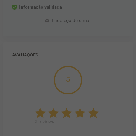
Informação validada
email
Endereço de e-mail
AVALIAÇÕES
5
3
reviews