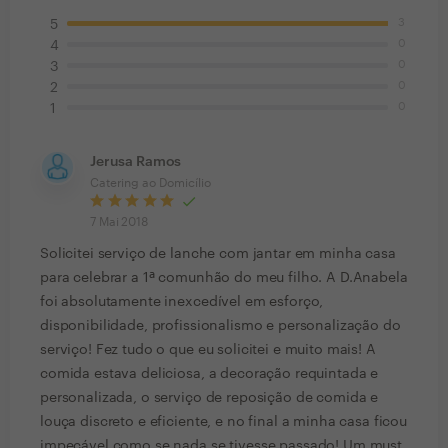
3
5
0
4
0
3
0
2
0
1
Jerusa Ramos
Catering ao Domicílio
7 Mai 2018
Solicitei serviço de lanche com jantar em minha casa
para celebrar a 1ª comunhão do meu filho. A D.Anabela
foi absolutamente inexcedível em esforço,
disponibilidade, profissionalismo e personalização do
serviço! Fez tudo o que eu solicitei e muito mais! A
comida estava deliciosa, a decoração requintada e
personalizada, o serviço de reposição de comida e
louça discreto e eficiente, e no final a minha casa ficou
impecável como se nada se tivesse passado! Um must