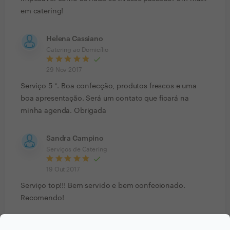
em catering!
Helena Cassiano
Catering ao Domicílio
29 Nov 2017
Serviço 5 *. Boa confecção, produtos frescos e uma
boa apresentação. Será um contato que ficará na
minha agenda. Obrigada
Sandra Campino
Serviços de Catering
19 Out 2017
Serviço top!!! Bem servido e bem confecionado.
Recomendo!