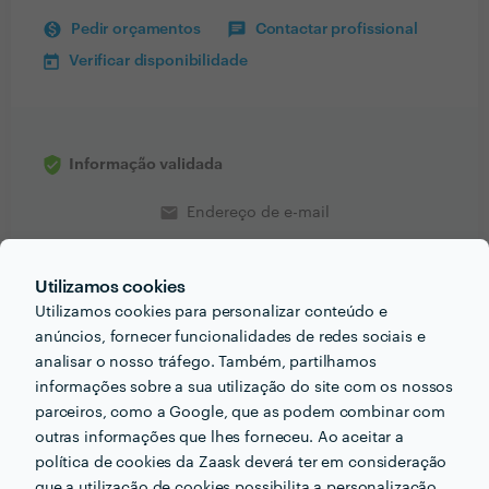
Pedir orçamentos
Contactar profissional
Verificar disponibilidade
Informação validada
email
Endereço de e-mail
Utilizamos cookies
Utilizamos cookies para personalizar conteúdo e
anúncios, fornecer funcionalidades de redes sociais e
PORTEFÓLIO
analisar o nosso tráfego. Também, partilhamos
informações sobre a sua utilização do site com os nossos
parceiros, como a Google, que as podem combinar com
outras informações que lhes forneceu. Ao aceitar a
política de cookies da Zaask deverá ter em consideração
que a utilização de cookies possibilita a personalização