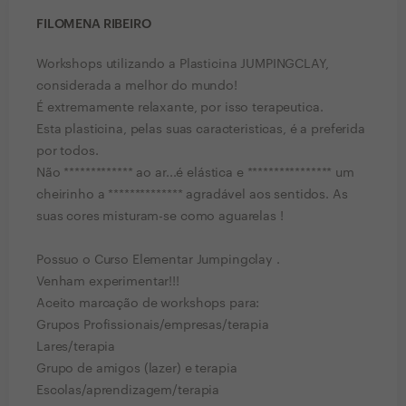
FILOMENA RIBEIRO
Workshops utilizando a Plasticina JUMPINGCLAY,
considerada a melhor do mundo!
É extremamente relaxante, por isso terapeutica.
Esta plasticina, pelas suas caracteristicas, é a preferida
por todos.
Não ************* ao ar...é elástica e **************** um
cheirinho a ************** agradável aos sentidos. As
suas cores misturam-se como aguarelas !
Possuo o Curso Elementar Jumpingclay .
Venham experimentar!!!
Aceito marcação de workshops para:
Grupos Profissionais/empresas/terapia
Lares/terapia
Grupo de amigos (lazer) e terapia
Escolas/aprendizagem/terapia