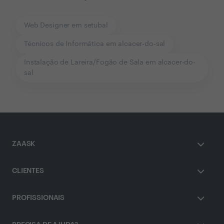
Web Designer em setubal
Técnicos de Informática em alcacer-do-sal
Instalação de Lareira/Fogão de Sala em alcacer-do-
sal
ZAASK
CLIENTES
PROFISSIONAIS