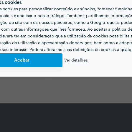
os cookies
s cookies para personalizar conteúdo e anúncios, fornecer funcion
sociais e analisar o nosso tráfego. Também, partilhamos informaçõ
zação do site com os nossos parceiros, como a Google, que as pod
com outras informações que lhes forneceu. Ao aceitar a política d
deverá ter em consideração que a utilização de cookies possibilita 
zação da utilização e apresentação de serviços, bem como a adapt
o seu interesse. Poderá alterar as suas definições de cookies a qualqu
Aceitar
Ver detalhes
para Festas em cascais
Espaço para Casamento em lisboa