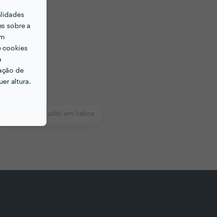
alidades
es sobre a
em
e cookies
a
ação de
er altura.
Pós Produção Audio em lisboa