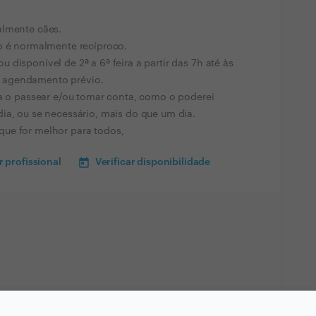
almente cães.
to é normalmente recíproco.
disponível de 2ª a 6ª feira a partir das 7h até às
 agendamento prévio.
ra o passear e/ou tomar conta, como o poderei
ia, ou se necessário, mais do que um dia.
ue for melhor para todos,
 profissional
Verificar disponibilidade