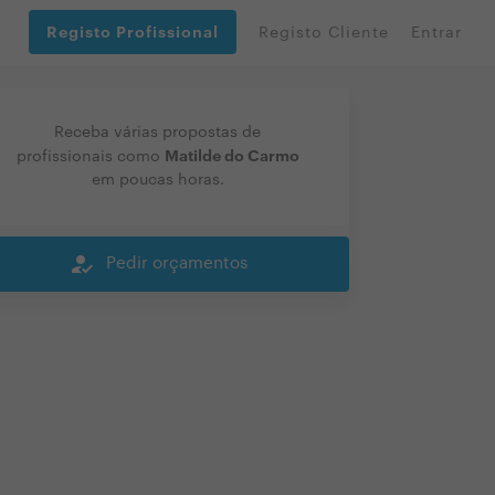
Registo Profissional
Registo Cliente
Entrar
Receba várias propostas de
Matilde do Carmo
profissionais como
em poucas horas.
how_to_reg
Pedir orçamentos