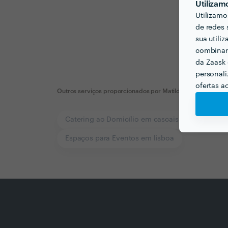
Utilizam
Utilizamo
de redes 
sua utili
combinar 
da Zaask 
personali
ofertas a
Outros serviços proporcionados por
Matilde do Carmo
Catering ao Domicílio em cascais
Catering 
Espaços para Eventos em lisboa