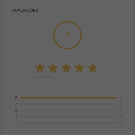
AVALIAÇÕES
5
5
reviews
5
5
0
4
0
3
0
2
0
1