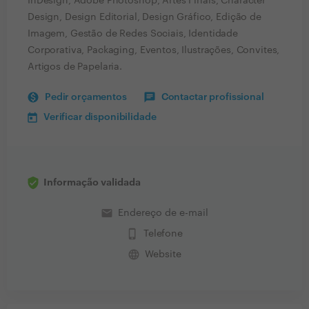
InDesign, Adobe Photoshop, Artes Finais, Character
Design, Design Editorial, Design Gráfico, Edição de
Imagem, Gestão de Redes Sociais, Identidade
Corporativa, Packaging, Eventos, Ilustrações, Convites,
Artigos de Papelaria.
Pedir orçamentos
Contactar profissional
Verificar disponibilidade
Informação validada
email
Endereço de e-mail
phone_iphone
Telefone
language
Website