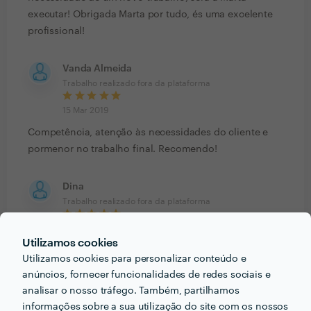
executar! Obrigada Marta por tudo, és uma excelente
profissional!
Vanda Almeida
Trabalho realizado fora da plataforma
15 Mar 2019
Competência, atenção às necessidades do cliente e
pormenor no trabalho final. Recomendo!
Dina
Trabalho realizado fora da plataforma
14 Mar 2019
Utilizamos cookies
A Marta é uma excelente designer, conseguiu sempre
Utilizamos cookies para personalizar conteúdo e
ter uma visão do que nós queríamos e o resultado final
anúncios, fornecer funcionalidades de redes sociais e
superou sempre as expectativas.
analisar o nosso tráfego. Também, partilhamos
informações sobre a sua utilização do site com os nossos