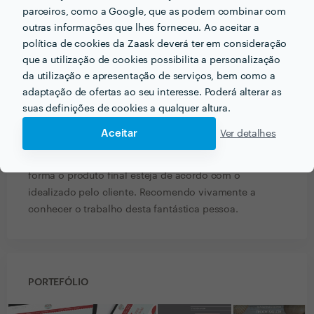
Ana Irene
parceiros, como a Google, que as podem combinar com
Trabalho realizado fora da plataforma
outras informações que lhes forneceu. Ao aceitar a
política de cookies da Zaask deverá ter em consideração
14 Mar 2019
que a utilização de cookies possibilita a personalização
A Marta Fernandes é uma profissional exímia, da qual
da utilização e apresentação de serviços, bem como a
possuo já uma vasta lista de encomendas realizadas,
adaptação de ofertas ao seu interesse. Poderá alterar as
suas definições de cookies a qualquer altura.
que primam pelo seu toque rigoroso e ao mesmo
tempo muito especial. A atenção pelo pormenor, faz
Aceitar
Ver detalhes
com que cada trabalho seja único. Sempre disponível
e receptiva a sugestões e diálogo, para que desta
forma o produto final esteja de acordo com o
idealizado pelo cliente. Recomendo vivamente a
conhecer o trabalho desta fantástica pessoa.
PORTEFÓLIO