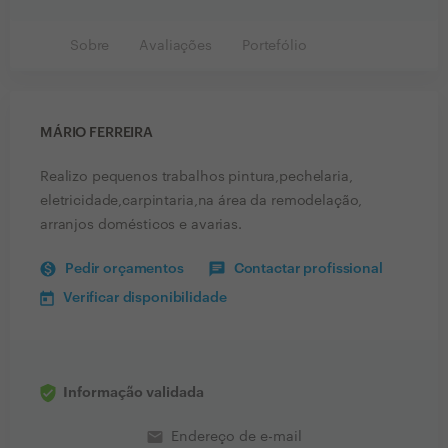
Sobre
Avaliações
Portefólio
MÁRIO FERREIRA
Realizo pequenos trabalhos pintura,pechelaria,
eletricidade,carpintaria,na área da remodelação,
arranjos domésticos e avarias.
Pedir orçamentos
Contactar profissional
Verificar disponibilidade
Informação validada
email
Endereço de e-mail