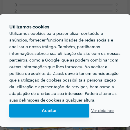
0
3
0
2
0
1
Utilizamos cookies
João Pereira
Utilizamos cookies para personalizar conteúdo e
Canalização
anúncios, fornecer funcionalidades de redes sociais e
analisar o nosso tráfego. Também, partilhamos
23 Jan 2026
informações sobre a sua utilização do site com os nossos
Aceitou o pedido bastante rápido e marcamos para o
parceiros, como a Google, que as podem combinar com
dia seguinte. Foi sempre muito simpático e
outras informações que lhes forneceu. Ao aceitar a
profissional. O problema ficou resolvido com uma
política de cookies da Zaask deverá ter em consideração
que a utilização de cookies possibilita a personalização
intervenção de 15m. Recomendo.
da utilização e apresentação de serviços, bem como a
adaptação de ofertas ao seu interesse. Poderá alterar as
suas definições de cookies a qualquer altura.
Aceitar
PORTEFÓLIO
Ver detalhes