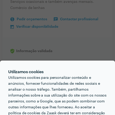
Serviços ocasionais e também avenças mensais.
Comércio de lenhas
Pedir orçamentos
Contactar profissional
Verificar disponibilidade
Informação validada
email
Endereço de e-mail
Utilizamos cookies
Utilizamos cookies para personalizar conteúdo e
anúncios, fornecer funcionalidades de redes sociais e
analisar o nosso tráfego. Também, partilhamos
Receba várias propostas de profissionais como
informações sobre a sua utilização do site com os nossos
Marido de aluger
em poucas horas.
parceiros, como a Google, que as podem combinar com
outras informações que lhes forneceu. Ao aceitar a
política de cookies da Zaask deverá ter em consideração