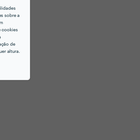
alidades
es sobre a
em
e cookies
a
ação de
er altura.