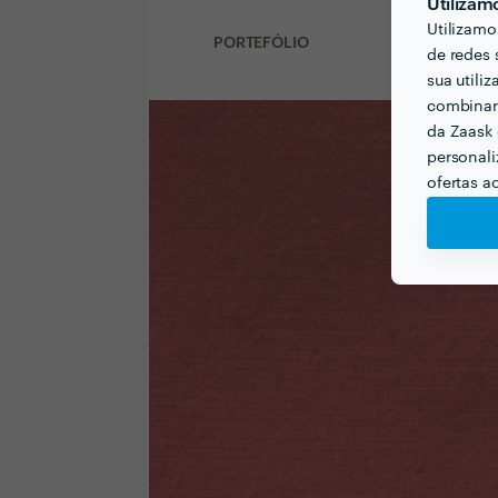
Utilizam
Utilizamo
PORTEFÓLIO
de redes 
sua utili
combinar 
da Zaask 
personali
ofertas a