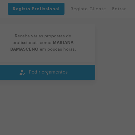
Registo Profissional
Registo Cliente
Entrar
Receba várias propostas de
MARIANA
profissionais como
DAMASCENO
em poucas horas.
how_to_reg
Pedir orçamentos