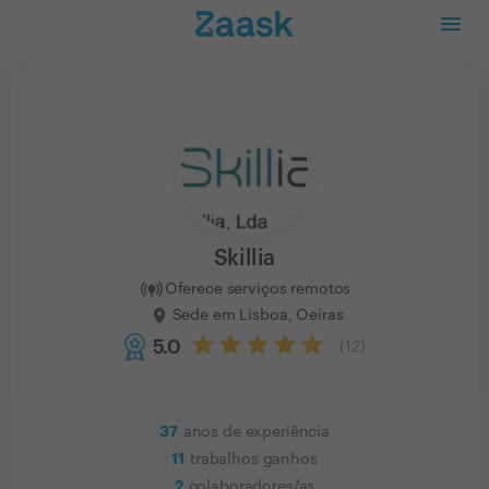
Skillia
Oferece serviços remotos
Sede em Lisboa, Oeiras
5.0
(
12
)
37
anos de experiência
11
trabalhos ganhos
2
colaboradores/as