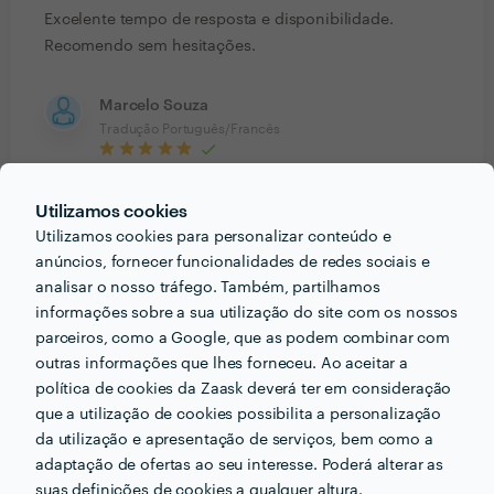
Excelente tempo de resposta e disponibilidade.
Recomendo sem hesitações.
Marcelo Souza
Tradução Português/Francês
12 Jun 2022
Utilizamos cookies
Cliente Zaask
Utilizamos cookies para personalizar conteúdo e
Edição e Revisão de Texto
anúncios, fornecer funcionalidades de redes sociais e
analisar o nosso tráfego. Também, partilhamos
26 Mar 2022
informações sobre a sua utilização do site com os nossos
Ficou prefeito.
parceiros, como a Google, que as podem combinar com
outras informações que lhes forneceu. Ao aceitar a
política de cookies da Zaask deverá ter em consideração
que a utilização de cookies possibilita a personalização
Ver mais
da utilização e apresentação de serviços, bem como a
adaptação de ofertas ao seu interesse. Poderá alterar as
suas definições de cookies a qualquer altura.