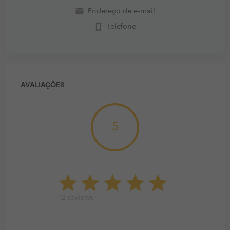
email
Endereço de e-mail
phone_iphone
Telefone
AVALIAÇÕES
5
12
reviews