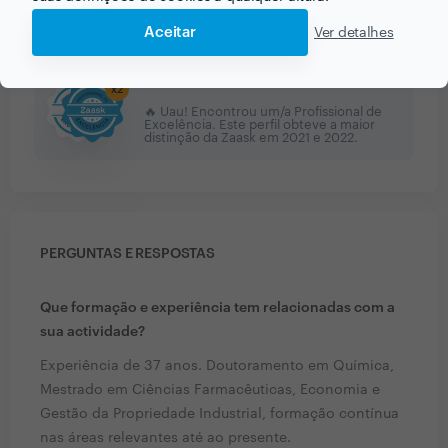
PRÉMIOS ZAASK
Aceitar
Ver detalhes
2 vezes Profissional de Excelência
x
2
🔥 Uau! Encontrou um/a Profissional de
Excelência. Este perfil obteve a maior
distinção da Zaask em
2021 e 2022
.
PERGUNTAS E RESPOSTAS
Que formação e experiência tem relacionadas com a
sua actividade?
Experiência de 37 anos. Doutoramento em Química,
Mestrado em Ciências Farmacêuticas, Economia e
Gestão da Propriedade Industrial, formação contínua
nas áreas relevantes até ao presente.