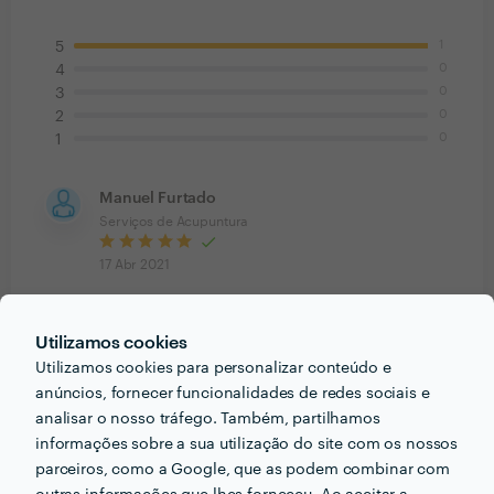
1
5
0
4
0
3
0
2
0
1
Manuel Furtado
Serviços de Acupuntura
17 Abr 2021
Utilizamos cookies
Utilizamos cookies para personalizar conteúdo e
PORTEFÓLIO
anúncios, fornecer funcionalidades de redes sociais e
analisar o nosso tráfego. Também, partilhamos
informações sobre a sua utilização do site com os nossos
parceiros, como a Google, que as podem combinar com