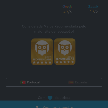
4.7
/5
4.7
/5
Considerada Marca Recomendada pelo
maior site de reputação!
Portugal
Espanha
Com
de Lisboa
@
2026
Zaask - Plataforma Digital, S.A.
how_to_reg
Pedir orçamentos