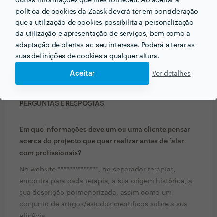
outras informações que lhes forneceu. Ao aceitar a
política de cookies da Zaask deverá ter em consideração
que a utilização de cookies possibilita a personalização
da utilização e apresentação de serviços, bem como a
adaptação de ofertas ao seu interesse. Poderá alterar as
suas definições de cookies a qualquer altura.
Aceitar
Ver detalhes
PERGUNTAS E RESPOSTAS
Em que informações deve um ou uma cliente pensar
acerca do projecto que quer realizar antes de falar
com profissionais?
No website **************, no separador terapias,
encontra para cada terapia, a sua origem histórica, a
sua descrição pormenorizada, assim como um
conjunto de artigos/estudos científicos sobre a sua
eficácia.