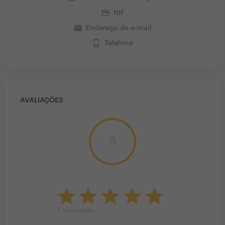
credit_card
NIF
email
Endereço de e-mail
phone_iphone
Telefone
AVALIAÇÕES
5
1
avaliação