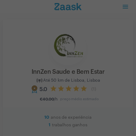
InnZen Saude e Bem Estar
Até 50 km de Lisboa, Lisboa
5.0
(
1
)
€
40.00
/h
preço médio estimado
10
anos de experiência
1
trabalhos ganhos