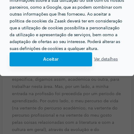
informações sobre a sua utilização do site com os nossos
digamos assim); e, finalmente, quanto cobro.
parceiros, como a Google, que as podem combinar com
Isto, basicamente, são as três questões essenciais.
outras informações que lhes forneceu. Ao aceitar a
E, depois, last but not least, a questão de como
política de cookies da Zaask deverá ter em consideração
haveremos de fazer para nos contactarmos
que a utilização de cookies possibilita a personalização
reciprocamente.
da utilização e apresentação de serviços, bem como a
Isto é quanto basta!
adaptação de ofertas ao seu interesse. Poderá alterar as
suas definições de cookies a qualquer altura.
Que formação e experiência tem relacionadas com a
Aceitar
Ver detalhes
sua actividade?
Na verdade, não possuo qualquer formação oficial
específica, digamos assim, académica ou outra, para
trabalhar nesta área. Mas, por um lado, a minha
entrada na profissão foi precedida por um período de
aprendizado. Por outro lado, o meu percurso de vida
(na vertente do percurso académico, na vertente do
percurso profissional e na vertente do meu gosto
pelas coisas relacionadas com a literatura e com a
cultura em geral), através da evolução e do