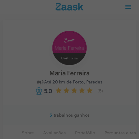
Maria Ferreira
Até 20 km de Porto, Paredes
5.0
(
5
)
5
trabalhos ganhos
Sobre
Avaliações
Portefólio
Perguntas e resp