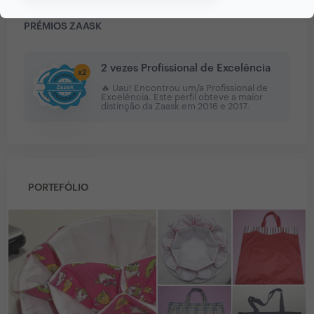
PRÉMIOS ZAASK
2 vezes Profissional de Excelência
x
2
🔥 Uau! Encontrou um/a Profissional de
Excelência. Este perfil obteve a maior
distinção da Zaask em
2016 e 2017
.
PORTEFÓLIO