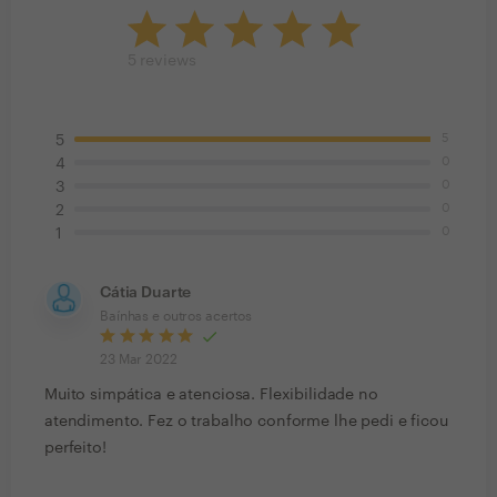
5
reviews
5
5
0
4
0
3
0
2
0
1
Cátia Duarte
Baínhas e outros acertos
23 Mar 2022
Muito simpática e atenciosa. Flexibilidade no
atendimento. Fez o trabalho conforme lhe pedi e ficou
perfeito!