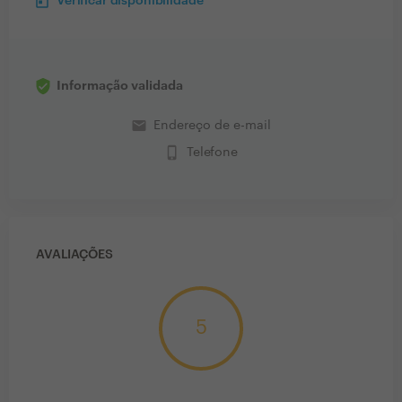
Verificar disponibilidade
Informação validada
email
Endereço de e-mail
phone_iphone
Telefone
AVALIAÇÕES
5