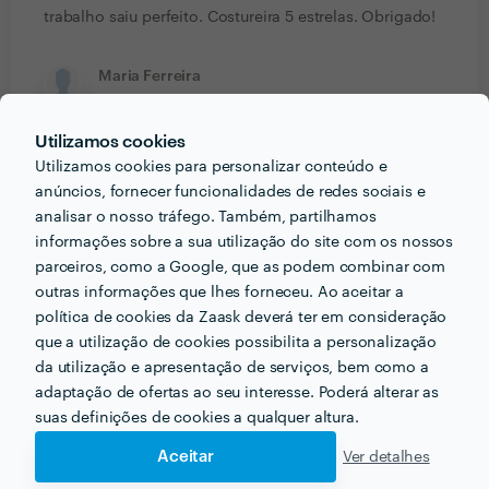
trabalho saiu perfeito. Costureira 5 estrelas. Obrigado!
Maria Ferreira
Costureiras
Utilizamos cookies
25 Jul 2016
Utilizamos cookies para personalizar conteúdo e
Muito bom serviço, excelente profissional.
anúncios, fornecer funcionalidades de redes sociais e
analisar o nosso tráfego. Também, partilhamos
Célia Fernandes
informações sobre a sua utilização do site com os nossos
Trabalho realizado fora da plataforma
parceiros, como a Google, que as podem combinar com
outras informações que lhes forneceu. Ao aceitar a
15 Mar 2016
política de cookies da Zaask deverá ter em consideração
Excelente profissional. Trabalha com perfeição, com
que a utilização de cookies possibilita a personalização
qualidade e com responsabilidade. Demonstra paixão
da utilização e apresentação de serviços, bem como a
e dedicação no desempenho da sua profissão.
adaptação de ofertas ao seu interesse. Poderá alterar as
Recomendo pelos bons serviços prestados.
suas definições de cookies a qualquer altura.
Aceitar
Ver detalhes